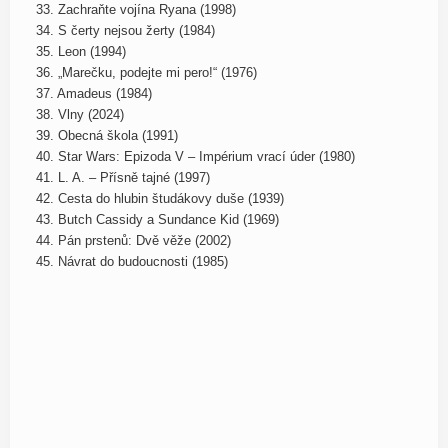
33. Zachraňte vojína Ryana (1998)
34. S čerty nejsou žerty (1984)
35. Leon (1994)
36. „Marečku, podejte mi pero!“ (1976)
37. Amadeus (1984)
38. Vlny (2024)
39. Obecná škola (1991)
40. Star Wars: Epizoda V – Impérium vrací úder (1980)
41. L. A. – Přísně tajné (1997)
42. Cesta do hlubin študákovy duše (1939)
43. Butch Cassidy a Sundance Kid (1969)
44. Pán prstenů: Dvě věže (2002)
45. Návrat do budoucnosti (1985)