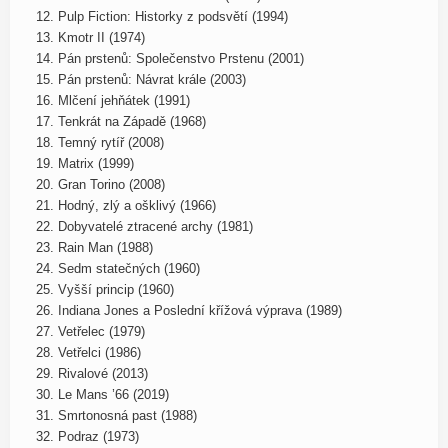
12. Pulp Fiction: Historky z podsvětí (1994)
13. Kmotr II (1974)
14. Pán prstenů: Společenstvo Prstenu (2001)
15. Pán prstenů: Návrat krále (2003)
16. Mlčení jehňátek (1991)
17. Tenkrát na Západě (1968)
18. Temný rytíř (2008)
19. Matrix (1999)
20. Gran Torino (2008)
21. Hodný, zlý a ošklivý (1966)
22. Dobyvatelé ztracené archy (1981)
23. Rain Man (1988)
24. Sedm statečných (1960)
25. Vyšší princip (1960)
26. Indiana Jones a Poslední křížová výprava (1989)
27. Vetřelec (1979)
28. Vetřelci (1986)
29. Rivalové (2013)
30. Le Mans ’66 (2019)
31. Smrtonosná past (1988)
32. Podraz (1973)