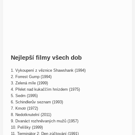
Nejlepší filmy všech dob
1. Vykoupení z věznice Shawshank (1994)
2. Forrest Gump (1994)
3. Zelená míle (1999)
4. Přelet nad kukaččím hnízdem (1975)
5. Sedm (1995)
6. Schindlerův seznam (1993)
7. Kmotr (1972)
8. Nedotknutelní (2011)
9. Dvanáct rozhněvaných mužů (1957)
10. Pelíšky (1999)
11. Terminátor 2: Den zúčtování (1991)