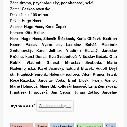
Žánr:
drama, psychologický, podobenství, sci-fi
Země:
Československo
Délka filmu:
106 minut
Režie:
Hugo Haas
Scénář:
Hugo Haas, Karel Čapek
Kamera:
Otto Heller
Herci:
Hugo Haas, Zdeněk Štěpánek, Karla Oličová, Bedřich
Karen, Václav Vydra st., Ladislav Boháč, Vladimír
Smíchovský, Karel Jelínek, Vladimír Hlavatý, Jaroslav
Průcha, Karel Dostal, Eva Svobodová, Vítězslav Boček, Otto
Rubík, Vladimír Šmeral, Miroslav Svoboda, Marie
Nademlejnská, Karel Jičínský, Eduard Blažek, Rudolf Deyl
st., František Smolík, Helena Friedlová, Vilém Pruner, Frank
Rose-Růžička, Jaroslav Vojta, Emil Dlesk, Fráňa Vajner,
Marie Holanová, Marie Bibikoffová-Haasová, Erna Ženíšková,
František Filipovský, Jan Šebor, Julius Baťha, Jaroslav
Tryzna a další.
Continue reading
→
České filmy
Drama
Podobenství
Psychologický
Sci-fi