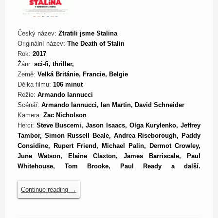
Český název:
Ztratili jsme Stalina
Originální název:
The Death of Stalin
Rok:
2017
Žánr:
sci-fi, thriller,
Země:
Velká Británie, Francie, Belgie
Délka filmu:
106 minut
Režie:
Armando Iannucci
Scénář:
Armando Iannucci, Ian Martin, David Schneider
Kamera:
Zac Nicholson
Herci:
Steve Buscemi, Jason Isaacs, Olga Kurylenko, Jeffrey
Tambor, Simon Russell Beale, Andrea Riseborough, Paddy
Considine, Rupert Friend, Michael Palin, Dermot Crowley,
June Watson, Elaine Claxton, James Barriscale, Paul
Whitehouse, Tom Brooke, Paul Ready a další.
Continue reading
→