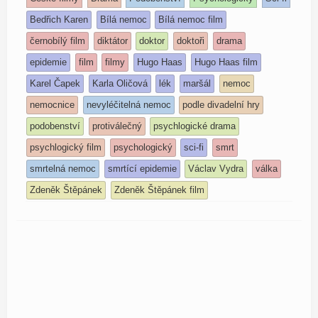
Bedřich Karen
Bílá nemoc
Bílá nemoc film
černobílý film
diktátor
doktor
doktoři
drama
epidemie
film
filmy
Hugo Haas
Hugo Haas film
Karel Čapek
Karla Oličová
lék
maršál
nemoc
nemocnice
nevyléčitelná nemoc
podle divadelní hry
podobenství
protiválečný
psychlogické drama
psychlogický film
psychologický
sci-fi
smrt
smrtelná nemoc
smrtící epidemie
Václav Vydra
válka
Zdeněk Štěpánek
Zdeněk Štěpánek film