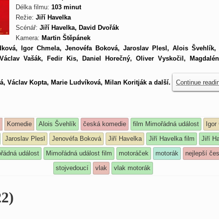
Délka filmu:
103 minut
Režie:
Jiří Havelka
Scénář:
Jiří Havelka, David Dvořák
Kamera:
Martin Štěpánek
ková, Igor Chmela, Jenovéfa Boková, Jaroslav Plesl, Alois Švehlík, 
Václav Vašák, Fedir Kis, Daniel Horečný, Oliver Vyskočil, Magdalé
, Václav Kopta, Marie Ludvíková, Milan Koritják a další.
Continue read
y
Komedie
Alois Švehlík
česká komedie
film Mimořádná událost
Igor
Jaroslav Plesl
Jenovéfa Boková
Jiří Havelka
Jiří Havelka film
Jiří H
řádná událost
Mimořádná událost film
motoráček
motorák
nejlepší če
stojvedoucí
vlak
vlak motorák
22)