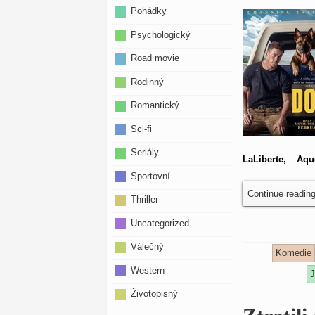
Pohádky
Psychologický
Road movie
Rodinný
Romantický
Sci-fi
Seriály
LaLiberte, Aq
Sportovní
Continue readin
Thriller
Uncategorized
Válečný
Komedie
Western
J
Životopisný