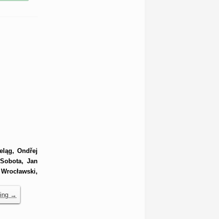
eląg, Ondřej
 Sobota, Jan
 Wrocławski,
ding
→