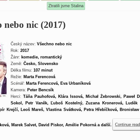
Ztratili jsme Stalina
 nebo nic (2017)
Český název:
Všechno nebo nic
Rok:
2017
Žánr:
komedie, romantický
Země:
Česko, Slovensko
Délka filmu:
107 minut
Režie:
Marta Ferencová
Scénář:
Marta Ferencová, Eva Urbaníková
Kamera:
Peter Bencsík
Herci:
Táňa Pauhofová, Klára Issová, Michał Żebrowski, Paweł D
Sokol, Petr Vaněk, Ľuboš Kostelný, Zuzana Kronerová, Luděk
pír Krejčí, Leoš Mareš, Vlastina Svátková, Petra Hřebíčková, Bronisław
ková, Marek Salvet, David Piskor, Amélie Pokorná a další.
Continue rea