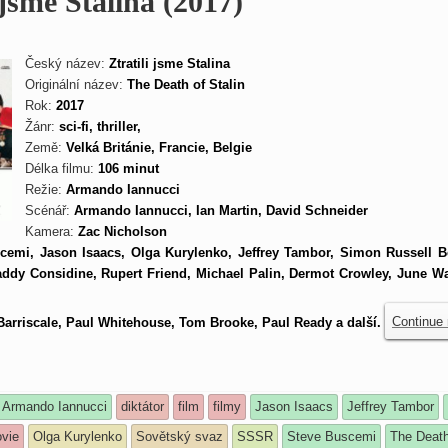
 jsme Stalina (2017)
Český název:
Ztratili jsme Stalina
Originální název:
The Death of Stalin
Rok:
2017
Žánr:
sci-fi, thriller,
Země:
Velká Británie, Francie, Belgie
Délka filmu:
106 minut
Režie:
Armando Iannucci
Scénář:
Armando Iannucci, Ian Martin, David Schneider
Kamera:
Zac Nicholson
cemi, Jason Isaacs, Olga Kurylenko, Jeffrey Tambor, Simon Russell B
ddy Considine, Rupert Friend, Michael Palin, Dermot Crowley, June Wa
Barriscale, Paul Whitehouse, Tom Brooke, Paul Ready a další.
Continue
Armando Iannucci
diktátor
film
filmy
Jason Isaacs
Jeffrey Tambor
vie
Olga Kurylenko
Sovětský svaz
SSSR
Steve Buscemi
The Death