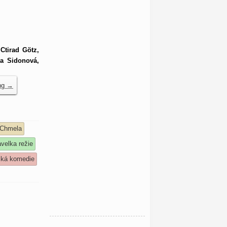
Ctirad Götz,
na Sidonová,
ing
→
 Chmela
avelka režie
ská komedie