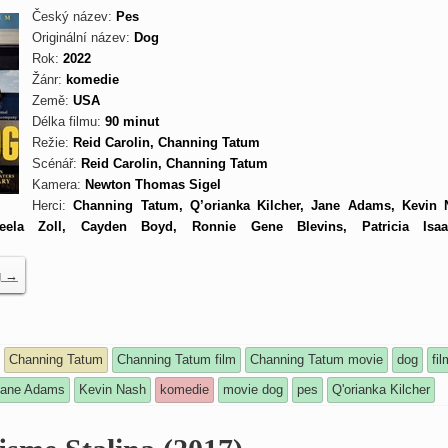
Český název:
Pes
Originální název:
Dog
Rok:
2022
Žánr:
komedie
Země:
USA
Délka filmu:
90 minut
Režie:
Reid Carolin, Channing Tatum
Scénář:
Reid Carolin, Channing Tatum
Kamera:
Newton Thomas Sigel
Herci:
Channing Tatum, Q’orianka Kilcher, Jane Adams, Kevin 
ueela Zoll, Cayden Boyd, Ronnie Gene Blevins, Patricia Isa
g
→
Channing Tatum
Channing Tatum film
Channing Tatum movie
dog
fi
ane Adams
Kevin Nash
komedie
movie dog
pes
Q'orianka Kilcher