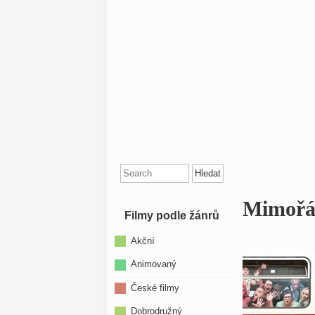
Search
for:
Mimořád
Filmy podle žánrů
Akční
Animovaný
České filmy
Dobrodružný