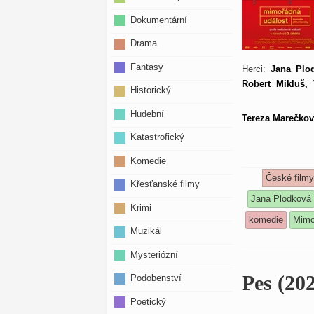
Dokumentární
Drama
Fantasy
Herci:
Jana Plod
Robert Mikluš, 
Historický
Hudební
Tereza Marečková
Katastrofický
Komedie
České film
Křesťanské filmy
Jana Plodková
Krimi
komedie
Mimo
Muzikál
Mysteriózní
Pes (20
Podobenství
Poetický