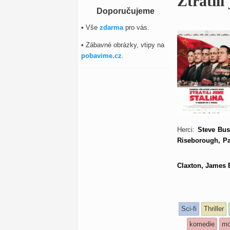
Ztratili
Doporučujeme
• Vše
zdarma
pro vás.
• Zábavné obrázky, vtipy na
pobavime.cz
.
Herci:
Steve Bus
Riseborough, Pa
Claxton, James 
Sci-fi
Thriller
komedie
mo