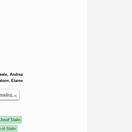
eale, Andrea
tson, Elaine
 reading
→
Josef Stalin
 of Stalin