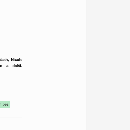
Nash, Nicole
ac a další.
lm pes