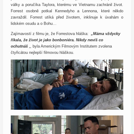
války a poručíka Taylora, kterému ve Vietnamu zachránil život.
Forrest osobně potkal Kennedyho a Lennona, které někdo
zavraždil. Forrest utíká před životem, inklinuje k úvahám o
lidském osudu a o Bohu…
Zajímavostí z filmu je, že Forrestova hláška:
„Máma vždycky
říkala, že život je jako bonboniéra. Nikdy nevíš co
ochutnáš
„, byla Americkým Filmovým Institutem zvolena
čtyřicátou nejlepší filmovou hláškou.