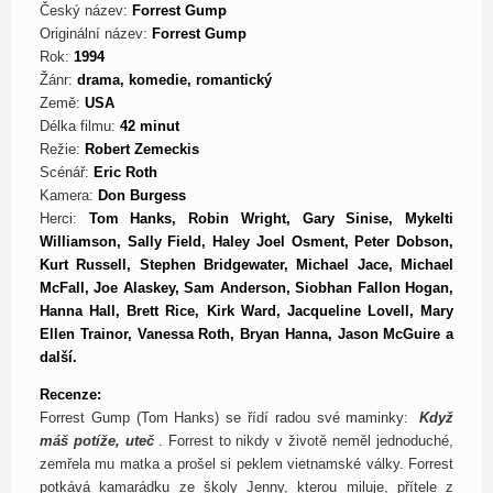
Český název:
Forrest Gump
Originální název:
Forrest Gump
Rok:
1994
Žánr:
drama, komedie, romantický
Země:
USA
Délka filmu:
42 minut
Režie:
Robert Zemeckis
Scénář:
Eric Roth
Kamera:
Don Burgess
Herci:
Tom Hanks, Robin Wright, Gary Sinise, Mykelti
Williamson, Sally Field, Haley Joel Osment, Peter Dobson,
Kurt Russell, Stephen Bridgewater, Michael Jace, Michael
McFall, Joe Alaskey, Sam Anderson, Siobhan Fallon Hogan,
Hanna Hall, Brett Rice, Kirk Ward, Jacqueline Lovell, Mary
Ellen Trainor, Vanessa Roth, Bryan Hanna, Jason McGuire a
další.
Recenze:
Forrest Gump (Tom Hanks) se řídí radou své maminky:
Když
máš potíže, uteč
. Forrest to nikdy v životě neměl jednoduché,
zemřela mu matka a prošel si peklem vietnamské války. Forrest
potkává kamarádku ze školy Jenny, kterou miluje, přítele z