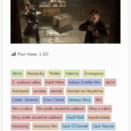
Post Views:
1 157
Akční
Historický
Thriller
Válečný
Životopisný
2. světová válka
Adolf Hitler
Adrian Schiller film
akční
Antropoid
armáda
atentát
Atentát na Heydricha
Cédric Jimenez
Enzo Cilenti
fantasy filmy
film
film o válce
film podle skutečné události
filmy o válce
filmy podle skutečné události
Geoff Bell
heydrichiáda
historický
historický film
Jack O’Connell
Jack Reynor