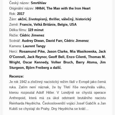
Český název:
Smrtihlav
Originální název:
HHhH, The Man with the Iron Heart
Rok:
2017
Žánr:
akční, životopisný, thriller, válečný, historický
Země:
Francie, Velká Británie, Belgie, USA
Délka filmu:
119 minut
Režie:
Cédric Jimenez
Scénář:
Audrey Diwan, David Farr, Cédric Jimenez
Kamera:
Laurent Tangy
Herci:
Rosamund Pike, Jason Clarke, Mia Wasikowska, Jack
O’Connell, Jack Reynor, Geoff Bell, Enzo Cilenti, Thomas M.
Wright, Oscar Kennedy, Volker Bruch, Barry Atsma, Jim
Sturgeon, Björn Freiberg a další.
Recenze:
Je rok 1942 a zločinný nacistický režim řádí v Evropě jako černá
ruka. Zatím není náznak, že by Třetí říše nevyhrála válku,
kterou rozpoutal Adolf Hitler. V Londýně se chystá operace
Anthropoid, která má za úkol odstranit brutálního nacistu
Reinharda Heydricha. Českoslovenští vojáci Josef Gabčík a Jan
Kubiš se chystají do Prahy. Dny Heydricha se krátí…