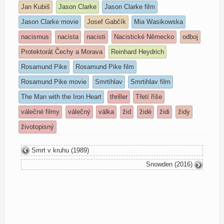
Jan Kubiš
Jason Clarke
Jason Clarke film
Jason Clarke movie
Josef Gabčík
Mia Wasikowska
nacismus
nacista
nacisti
Nacistické Německo
odboj
Protektorát Čechy a Morava
Reinhard Heydrich
Rosamund Pike
Rosamund Pike film
Rosamund Pike movie
Smrtihlav
Smrtihlav film
The Man with the Iron Heart
thriller
Třetí říše
válečné filmy
válečný
válka
žid
židé
židi
židy
životopisný
Smrt v kruhu (1989)
Snowden (2016)