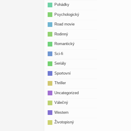
Pohádky
Psychologický
Road movie
Rodinný
Romantický
Sci-fi
Seriály
Sportovní
Thriller
Uncategorized
Válečný
Western
Životopisný