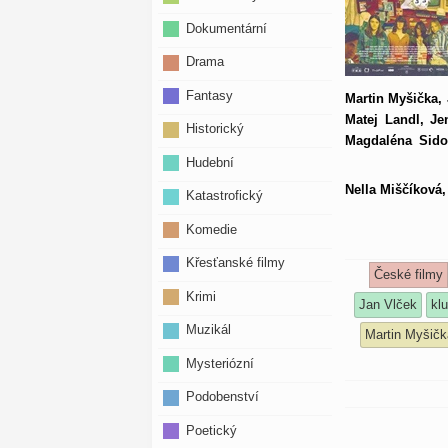
Dokumentární
Drama
Fantasy
Martin Myšička, 
Matej Landl, Je
Historický
Magdaléna Sidon
Hudební
Nella Miščíková,
Katastrofický
Komedie
Křesťanské filmy
České filmy
Krimi
Jan Vlček
klu
Muzikál
Martin Myšičk
Mysteriózní
Podobenství
Poetický