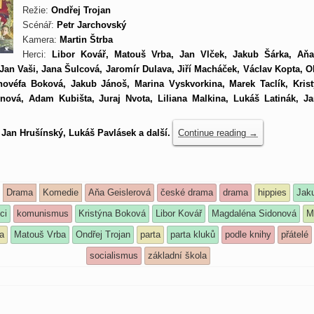
Režie:
Ondřej Trojan
Scénář:
Petr Jarchovský
Kamera:
Martin Štrba
Herci:
Libor Kovář, Matouš Vrba, Jan Vlček, Jakub Šárka, Aňa
Jan Vaši, Jana Šulcová, Jaromír Dulava, Jiří Macháček, Václav Kopta, O
novéfa Boková, Jakub Jánoš, Marina Vyskvorkina, Marek Taclík, Kris
ová, Adam Kubišta, Juraj Nvota, Liliana Malkina, Lukáš Latinák, J
 Jan Hrušínský, Lukáš Pavlásek a další.
Continue reading
→
Drama
Komedie
Aňa Geislerová
české drama
drama
hippies
Jak
ci
komunismus
Kristýna Boková
Libor Kovář
Magdaléna Sidonová
M
a
Matouš Vrba
Ondřej Trojan
parta
parta kluků
podle knihy
přátelé
socialismus
základní škola