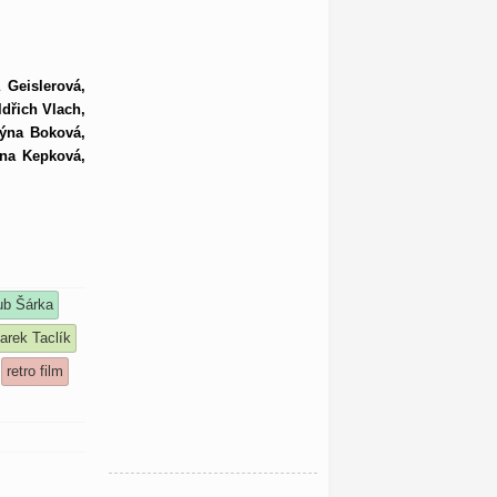
 Geislerová,
ldřich Vlach,
týna Boková,
ana Kepková,
ub Šárka
arek Taclík
retro film