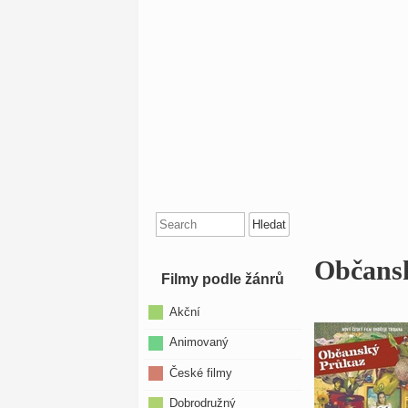
Search
for:
Občansk
Filmy podle žánrů
Akční
Animovaný
České filmy
Dobrodružný