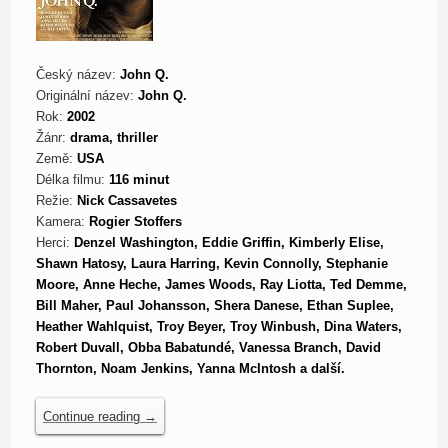
Český název:
John Q.
Originální název:
John Q.
Rok:
2002
Žánr:
drama, thriller
Země:
USA
Délka filmu:
116 minut
Režie:
Nick Cassavetes
Kamera:
Rogier Stoffers
Herci:
Denzel Washington, Eddie Griffin, Kimberly Elise,
Shawn Hatosy, Laura Harring, Kevin Connolly, Stephanie
Moore, Anne Heche, James Woods, Ray Liotta, Ted Demme,
Bill Maher, Paul Johansson, Shera Danese, Ethan Suplee,
Heather Wahlquist, Troy Beyer, Troy Winbush, Dina Waters,
Robert Duvall, Obba Babatundé, Vanessa Branch, David
Thornton, Noam Jenkins, Yanna McIntosh a další.
Continue reading
→