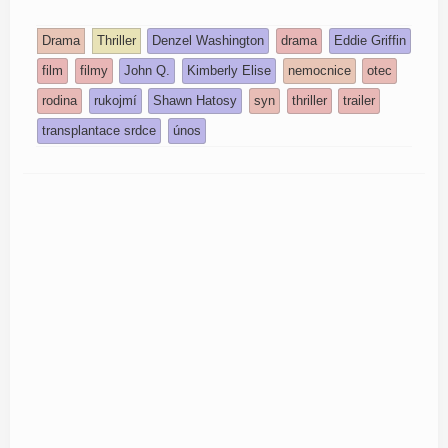
Drama
Thriller
Denzel Washington
drama
Eddie Griffin
film
filmy
John Q.
Kimberly Elise
nemocnice
otec
rodina
rukojmí
Shawn Hatosy
syn
thriller
trailer
transplantace srdce
únos