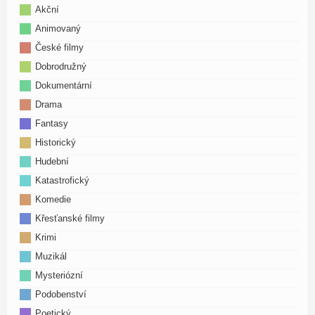
Akční
Animovaný
České filmy
Dobrodružný
Dokumentární
Drama
Fantasy
Historický
Hudební
Katastrofický
Komedie
Křesťanské filmy
Krimi
Muzikál
Mysteriózní
Podobenství
Poetický