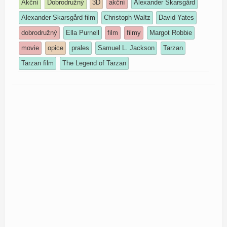
Akční
Dobrodružný
3D
akční
Alexander Skarsgård
Alexander Skarsgård film
Christoph Waltz
David Yates
dobrodružný
Ella Purnell
film
filmy
Margot Robbie
movie
opice
prales
Samuel L. Jackson
Tarzan
Tarzan film
The Legend of Tarzan