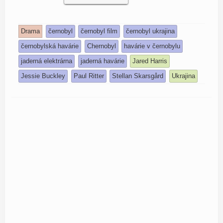
Drama
černobyl
černobyl film
černobyl ukrajina
černobylská havárie
Chernobyl
havárie v černobylu
jaderná elektrárna
jaderná havárie
Jared Harris
Jessie Buckley
Paul Ritter
Stellan Skarsgård
Ukrajina