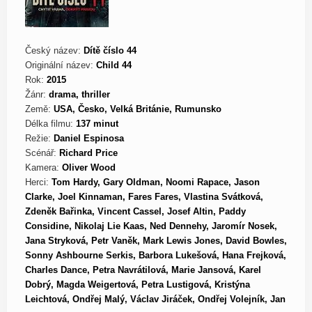
Český název:
Dítě číslo 44
Originální název:
Child 44
Rok:
2015
Žánr:
drama, thriller
Země:
USA, Česko, Velká Británie, Rumunsko
Délka filmu:
137 minut
Režie:
Daniel Espinosa
Scénář:
Richard Price
Kamera:
Oliver Wood
Herci:
Tom Hardy, Gary Oldman, Noomi Rapace, Jason
Clarke, Joel Kinnaman, Fares Fares, Vlastina Svátková,
Zdeněk Bařinka, Vincent Cassel, Josef Altin, Paddy
Considine, Nikolaj Lie Kaas, Ned Dennehy, Jaromír Nosek,
Jana Stryková, Petr Vaněk, Mark Lewis Jones, David Bowles,
Sonny Ashbourne Serkis, Barbora Lukešová, Hana Frejková,
Charles Dance, Petra Navrátilová, Marie Jansová, Karel
Dobrý, Magda Weigertová, Petra Lustigová, Kristýna
Leichtová, Ondřej Malý, Václav Jiráček, Ondřej Volejník, Jan