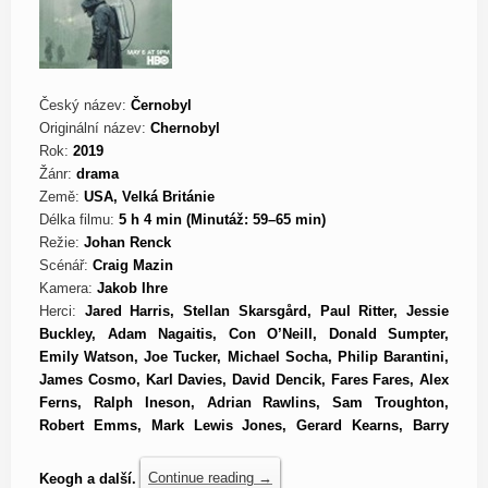
Český název:
Černobyl
Originální název:
Chernobyl
Rok:
2019
Žánr:
drama
Země:
USA, Velká Británie
Délka filmu:
5 h 4 min (Minutáž: 59–65 min)
Režie:
Johan Renck
Scénář:
Craig Mazin
Kamera:
Jakob Ihre
Herci:
Jared Harris, Stellan Skarsgård, Paul Ritter, Jessie
Buckley, Adam Nagaitis, Con O’Neill, Donald Sumpter,
Emily Watson, Joe Tucker, Michael Socha, Philip Barantini,
James Cosmo, Karl Davies, David Dencik, Fares Fares, Alex
Ferns, Ralph Ineson, Adrian Rawlins, Sam Troughton,
Robert Emms, Mark Lewis Jones, Gerard Kearns, Barry
Keogh a další.
Continue reading
→