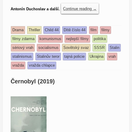
Antonín Duchoslav a další.
Continue reading
→
Drama
Thriller
Child 44
Dítě číslo 44
film
filmy
filmy zdarma
komunismus
nejlepší filmy
politika
sériový vrah
socialismus
Sovětský svaz
SSSR
Stalin
stalinismus
Stalinův teror
tajná policie
Ukrajina
vrah
vražda
vražda chlapce
Černobyl (2019)