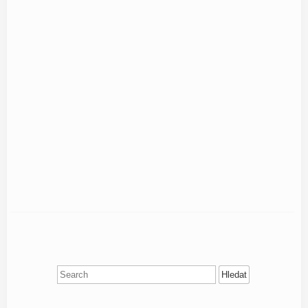
Search
for: