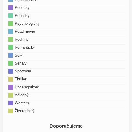
Poetický
Pohádky
Psychologický
Road movie
Rodinný
Romantický
Sci-fi
Seriály
Sportovní
Thriller
Uncategorized
Válečný
Western
Životopisný
Doporučujeme