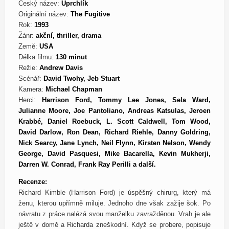
Český název:
Uprchlík
Originální název:
The Fugitive
Rok:
1993
Žánr:
akční, thriller, drama
Země:
USA
Délka filmu:
130 minut
Režie:
Andrew Davis
Scénář:
David Twohy, Jeb Stuart
Kamera:
Michael Chapman
Herci:
Harrison Ford, Tommy Lee Jones, Sela Ward,
Julianne Moore, Joe Pantoliano, Andreas Katsulas, Jeroen
Krabbé, Daniel Roebuck, L. Scott Caldwell, Tom Wood,
David Darlow, Ron Dean, Richard Riehle, Danny Goldring,
Nick Searcy, Jane Lynch, Neil Flynn, Kirsten Nelson, Wendy
George, David Pasquesi, Mike Bacarella, Kevin Mukherji,
Darren W. Conrad, Frank Ray Perilli a další.
Recenze:
Richard Kimble (Harrison Ford) je úspěšný chirurg, který má
ženu, kterou upřímně miluje. Jednoho dne však zažije šok. Po
návratu z práce nalézá svou manželku zavražděnou. Vrah je ale
ještě v domě a Richarda zneškodní. Když se probere, popisuje