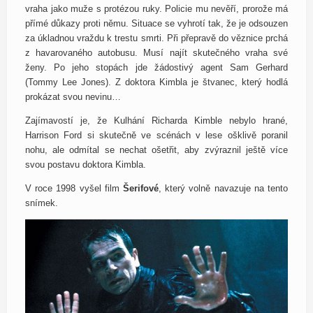
vraha jako muže s protézou ruky. Policie mu nevěří, prorože má
přímé důkazy proti němu. Situace se vyhrotí tak, že je odsouzen
za úkladnou vraždu k trestu smrti. Při přepravě do věznice prchá
z havarovaného autobusu. Musí najít skutečného vraha své
ženy. Po jeho stopách jde žádostivý agent Sam Gerhard
(Tommy Lee Jones). Z doktora Kimbla je štvanec, který hodlá
prokázat svou nevinu…
Zajímavostí je, že Kulhání Richarda Kimble nebylo hrané,
Harrison Ford si skutečně ve scénách v lese ošklivě poranil
nohu, ale odmítal se nechat ošetřit, aby zvýraznil ještě více
svou postavu doktora Kimbla.
V roce 1998 vyšel film
Šerifové
, který volně navazuje na tento
snímek.