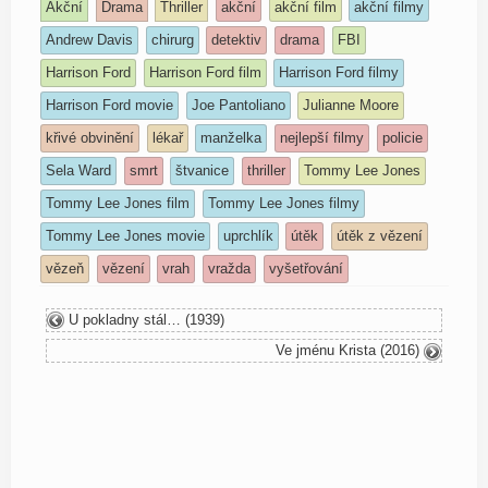
Akční
Drama
Thriller
akční
akční film
akční filmy
Andrew Davis
chirurg
detektiv
drama
FBI
Harrison Ford
Harrison Ford film
Harrison Ford filmy
Harrison Ford movie
Joe Pantoliano
Julianne Moore
křivé obvinění
lékař
manželka
nejlepší filmy
policie
Sela Ward
smrt
štvanice
thriller
Tommy Lee Jones
Tommy Lee Jones film
Tommy Lee Jones filmy
Tommy Lee Jones movie
uprchlík
útěk
útěk z vězení
vězeň
vězení
vrah
vražda
vyšetřování
U pokladny stál… (1939)
Ve jménu Krista (2016)