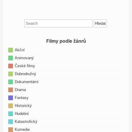
Search
for:
Filmy podle žánrů
Akční
Animovaný
České filmy
Dobrodružný
Dokumentární
Drama
Fantasy
Historický
Hudební
Katastrofický
Komedie