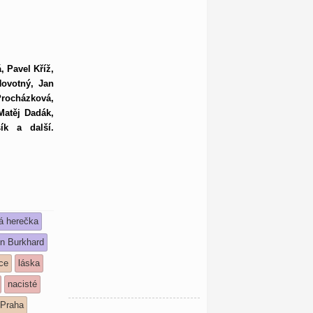
 Pavel Kříž,
Novotný, Jan
Procházková,
Matěj Dadák,
ík a další.
á herečka
n Burkhard
ce
láska
nacisté
Praha