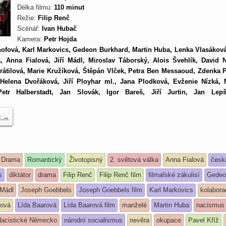
Délka filmu:
110 minut
Režie:
Filip Renč
Scénář:
Ivan Hubač
Kamera:
Petr Hojda
ofová, Karl Markovics, Gedeon Burkhard, Martin Huba, Lenka Vlasáková,
 Anna Fialová, Jiří Mádl, Miroslav Táborský, Alois Švehlík, David 
vrátilová, Marie Kružíková, Štěpán Vlček, Petra Ben Messaoud, Zdenka 
Helena Dvořáková, Jiří Ployhar ml., Jana Plodková, Evženie Nízká, 
etr Halberstadt, Jan Slovák, Igor Bareš, Jiří Jurtin, Jan Lepš
g
→
Drama
Romantický
Životopisný
2. světová válka
Anna Fialová
česk
s
diktátor
drama
Filip Renč
Filip Renč film
filmařské zákulisí
Gedeo
 Mádl
Joseph Goebbels
Joseph Goebbels film
Karl Markovics
kolabora
ková
Lída Baarová
Lída Baarová film
manželé
Martin Huba
nacismus
acistické Německo
národní socialismus
nevěra
okupace
Pavel Kříž