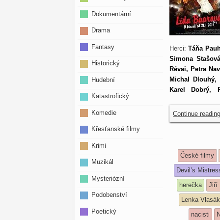
Dokumentární
Drama
Fantasy
Herci:
Táňa Pauh
Simona Stašová,
Historický
Révai, Petra Na
Michal Dlouhý, 
Hudební
Karel Dobrý, P
Katastrofický
Komedie
Continue readin
Křesťanské filmy
Krimi
České filmy
Muzikál
Devil’s Mistres
Mysteriózní
herečka
Jiří
Podobenství
Lenka Vlasá
Poetický
nacisti
N