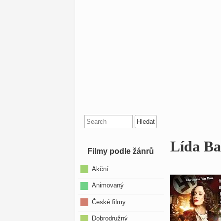
Search
for:
Lída Ba
Filmy podle žánrů
Akční
Animovaný
České filmy
Dobrodružný