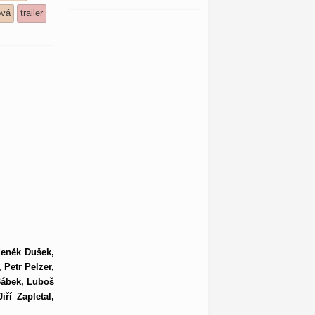
ová
trailer
deněk Dušek,
 Petr Pelzer,
Bábek, Luboš
ří Zapletal,