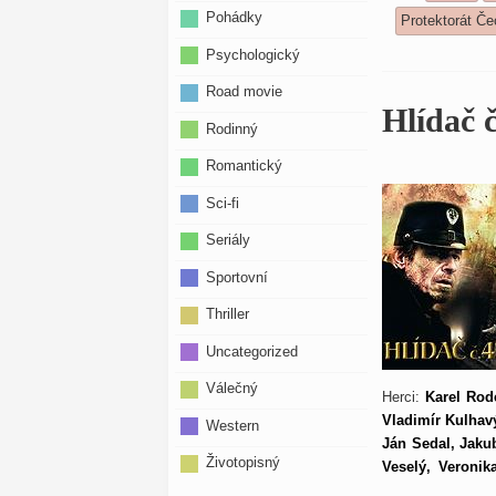
Pohádky
Protektorát Č
Psychologický
Road movie
Hlídač č
Rodinný
Romantický
Sci-fi
Seriály
Sportovní
Thriller
Uncategorized
Válečný
Herci:
Karel Rod
Vladimír Kulhavý
Western
Ján Sedal, Jaku
Životopisný
Veselý, Veronik