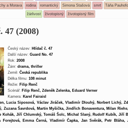
echy a Morava
rodina
romantický
Simona Stašová
smrt
Táňa Pauhof
žárlivost
životopisný
životopisný film
. 47 (2008)
Český název:
Hlídač č. 47
Další název:
Guard No. 47
Rok:
2008
Žánr:
drama, thriller
Země:
Česká republika
Délka filmu:
108 minut
Režie:
Filip Renč
Scénář:
Filip Renč, Zdeněk Zelenka, Eduard Verner
Kamera:
Karel Fairaisl
en, Lucia Siposová, Václav Jiráček, Vladimír Dlouhý, Norbert Lichý, Z
, Zuzana Šavrdová, Martin Myšička, Jindřich Bonaventura, Milan Riehs,
b Kohák, Jiří Chlumský, Tomáš Šolc, Michal Slaný, Rudolf Kubík, Jiří 
a Forejtová, Emma Černá, Vladimír Čapka, Jan Svěrák, Petr Bláha, Ji