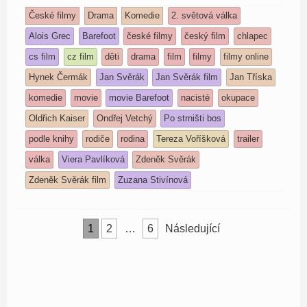
České filmy
Drama
Komedie
2. světová válka
Alois Grec
Barefoot
české filmy
český film
chlapec
cs film
cz film
děti
drama
film
filmy
filmy online
Hynek Čermák
Jan Svěrák
Jan Svěrák film
Jan Tříska
komedie
movie
movie Barefoot
nacisté
okupace
Oldřich Kaiser
Ondřej Vetchý
Po strništi bos
podle knihy
rodiče
rodina
Tereza Voříšková
trailer
válka
Viera Pavlíková
Zdeněk Svěrák
Zdeněk Svěrák film
Zuzana Stivínová
Stránkování
1
2
…
6
Následující
příspěvků