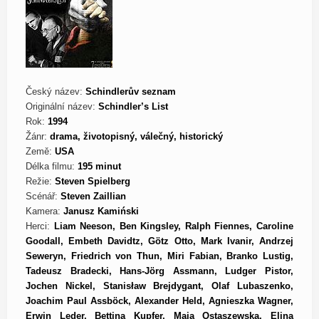
Český název:
Schindlerův seznam
Originální název:
Schindler’s List
Rok:
1994
Žánr:
drama, životopisný, válečný, historický
Země:
USA
Délka filmu:
195 minut
Režie:
Steven Spielberg
Scénář:
Steven Zaillian
Kamera:
Janusz Kamiński
Herci:
Liam Neeson, Ben Kingsley, Ralph Fiennes, Caroline
Goodall, Embeth Davidtz, Götz Otto, Mark Ivanir, Andrzej
Seweryn, Friedrich von Thun, Miri Fabian, Branko Lustig,
Tadeusz Bradecki, Hans-Jörg Assmann, Ludger Pistor,
Jochen Nickel, Stanisław Brejdygant, Olaf Lubaszenko,
Joachim Paul Assböck, Alexander Held, Agnieszka Wagner,
Erwin Leder, Bettina Kupfer, Maja Ostaszewska, Elina