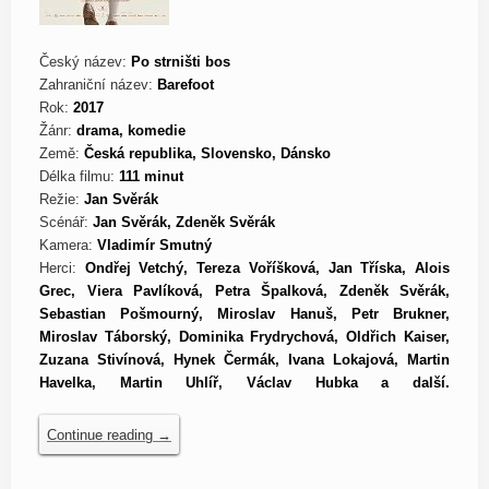
Český název:
Po strništi bos
Zahraniční název:
Barefoot
Rok:
2017
Žánr:
drama, komedie
Země:
Česká republika, Slovensko, Dánsko
Délka filmu:
111 minut
Režie:
Jan Svěrák
Scénář:
Jan Svěrák, Zdeněk Svěrák
Kamera:
Vladimír Smutný
Herci:
Ondřej Vetchý, Tereza Voříšková, Jan Tříska, Alois
Grec, Viera Pavlíková, Petra Špalková, Zdeněk Svěrák,
Sebastian Pošmourný, Miroslav Hanuš, Petr Brukner,
Miroslav Táborský, Dominika Frydrychová, Oldřich Kaiser,
Zuzana Stivínová, Hynek Čermák, Ivana Lokajová, Martin
Havelka, Martin Uhlíř, Václav Hubka a další.
Continue reading
→