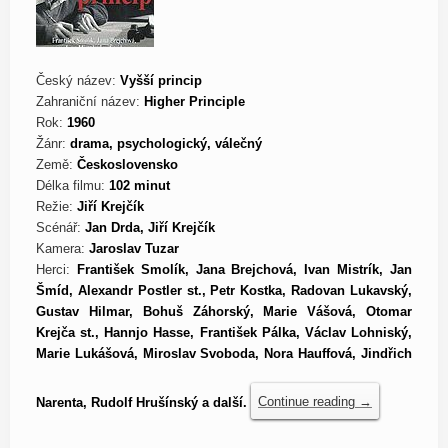
Český název:
Vyšší princip
Zahraniční název:
Higher Principle
Rok:
1960
Žánr:
drama, psychologický, válečný
Země:
Československo
Délka filmu:
102 minut
Režie:
Jiří Krejčík
Scénář:
Jan Drda, Jiří Krejčík
Kamera:
Jaroslav Tuzar
Herci:
František Smolík, Jana Brejchová, Ivan Mistrík, Jan
Šmíd, Alexandr Postler st., Petr Kostka, Radovan Lukavský,
Gustav Hilmar, Bohuš Záhorský, Marie Vášová, Otomar
Krejča st., Hannjo Hasse, František Pálka, Václav Lohniský,
Marie Lukášová, Miroslav Svoboda, Nora Hauffová, Jindřich
Narenta, Rudolf Hrušínský a další.
Continue reading
→