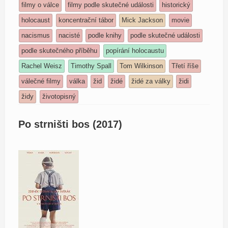
filmy o válce
filmy podle skutečné události
historický
holocaust
koncentrační tábor
Mick Jackson
movie
nacismus
nacisté
podle knihy
podle skutečné události
podle skutečného příběhu
popírání holocaustu
Rachel Weisz
Timothy Spall
Tom Wilkinson
Třetí říše
válečné filmy
válka
žid
židé
židé za války
židi
židy
životopisný
Po strništi bos (2017)