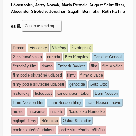
Löwensohn, Jerzy Nowak, Maria Peszek, August Schmölzer,
Alexander Strobele, Jonathan Sagall, Ben Talar, Ruth Farhi a
další.
Continue reading
→
Drama
Historický
Válečný
Životopisný
2. světová válka
armáda
Ben Kingsley
Caroline Goodall
černobílý film
drama
Embeth Davidtz
film
film o válce
film podle skutečné události
filmy
filmy o válce
filmy podle skutečné události
genocida
Götz Otto
historický
holocaust
koncentrační tábor
Liam Neeson
Liam Neeson film
Liam Neeson filmy
Liam Neeson movie
movie
nacismus
nacisté
Nacistické Německo
nejlepší filmy
Německo
Oskar Schindler
podle skutečné události
podle skutečného příběhu