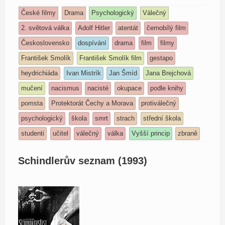
České filmy
Drama
Psychologický
Válečný
2. světová válka
Adolf Hitler
atentát
černobílý film
Československo
dospívání
drama
film
filmy
František Smolík
František Smolík film
gestapo
heydrichiáda
Ivan Mistrík
Jan Šmíd
Jana Brejchová
mučení
nacismus
nacisté
okupace
podle knihy
pomsta
Protektorát Čechy a Morava
protiválečný
psychologický
škola
smrt
strach
střední škola
studenti
učitel
válečný
válka
Vyšší princip
zbraně
Schindlerův seznam (1993)