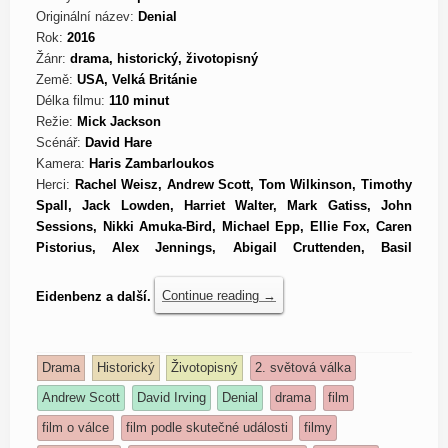
Originální název:
Denial
Rok:
2016
Žánr:
drama, historický, životopisný
Země:
USA, Velká Británie
Délka filmu:
110 minut
Režie:
Mick Jackson
Scénář:
David Hare
Kamera:
Haris Zambarloukos
Herci:
Rachel Weisz, Andrew Scott, Tom Wilkinson, Timothy
Spall, Jack Lowden, Harriet Walter, Mark Gatiss, John
Sessions, Nikki Amuka-Bird, Michael Epp, Ellie Fox, Caren
Pistorius, Alex Jennings, Abigail Cruttenden, Basil
Eidenbenz a další.
Continue reading
→
Drama
Historický
Životopisný
2. světová válka
Andrew Scott
David Irving
Denial
drama
film
film o válce
film podle skutečné události
filmy