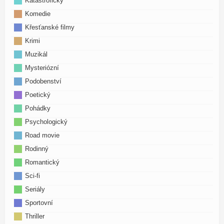
Katastrofický
Komedie
Křesťanské filmy
Krimi
Muzikál
Mysteriózní
Podobenství
Poetický
Pohádky
Psychologický
Road movie
Rodinný
Romantický
Sci-fi
Seriály
Sportovní
Thriller