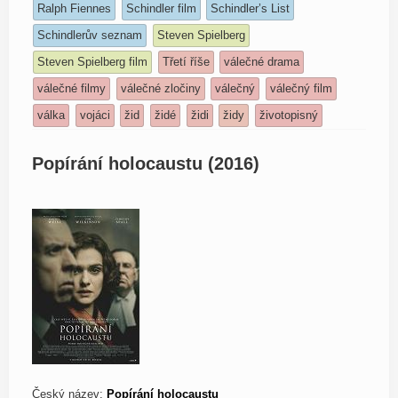
Ralph Fiennes
Schindler film
Schindler’s List
Schindlerův seznam
Steven Spielberg
Steven Spielberg film
Třetí říše
válečné drama
válečné filmy
válečné zločiny
válečný
válečný film
válka
vojáci
žid
židé
židi
židy
životopisný
Popírání holocaustu (2016)
Český název:
Popírání holocaustu