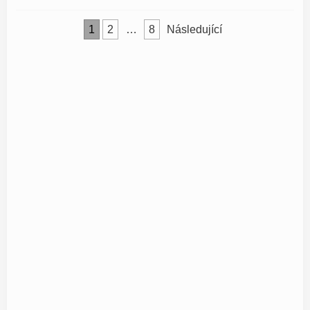
Stránkování
1
2
…
8
Následující
příspěvků