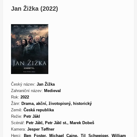
Jan Žižka (2022)
Český název:
Jan Žižka
Zahraniční název:
Medieval
Rok:
2022
Žánr:
Drama, akční, životopisný, historický
Země:
Česká republika
Režie:
Petr Jákl
Scénář:
Petr Jákl, Petr Jákl st., Marek Dobeš
Kamera:
Jesper Tøffner
Herci:
Ben Foster, Michael Caine, Til Schweiger, William