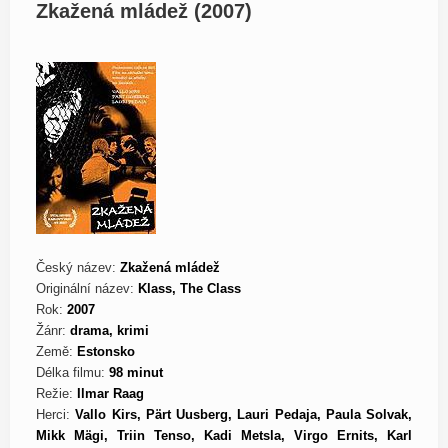
Zkažená mládež (2007)
Český název:
Zkažená mládež
Originální název:
Klass, The Class
Rok:
2007
Žánr:
drama, krimi
Země:
Estonsko
Délka filmu:
98 minut
Režie:
Ilmar Raag
Herci:
Vallo Kirs, Pärt Uusberg, Lauri Pedaja, Paula Solvak,
Mikk Mägi, Triin Tenso, Kadi Metsla, Virgo Ernits, Karl