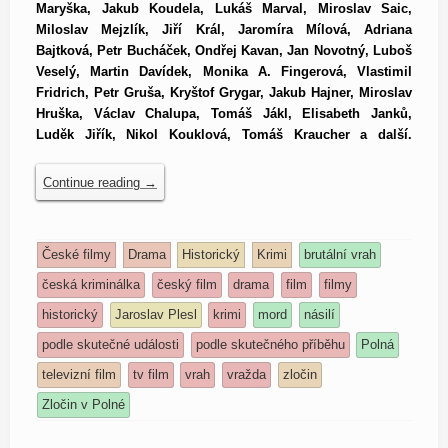
Maryška, Jakub Koudela, Lukáš Marval, Miroslav Saic,
Miloslav Mejzlík, Jiří Král, Jaromíra Mílová, Adriana
Bajtková, Petr Bucháček, Ondřej Kavan, Jan Novotný, Luboš
Veselý, Martin Davídek, Monika A. Fingerová, Vlastimil
Fridrich, Petr Gruša, Kryštof Grygar, Jakub Hajner, Miroslav
Hruška, Václav Chalupa, Tomáš Jákl, Elisabeth Janků,
Luděk Jiřík, Nikol Kouklová, Tomáš Kraucher a další.
Continue reading
→
České filmy
Drama
Historický
Krimi
brutální vrah
česká kriminálka
český film
drama
film
filmy
historický
Jaroslav Plesl
krimi
mord
násilí
podle skutečné události
podle skutečného příběhu
Polná
televizní film
tv film
vrah
vražda
zločin
Zločin v Polné