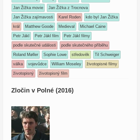
Jan Žižka movie
Jan Žižka z Trocnova
Jan Žižka zajímavosti
Karel Roden
kdo byl Jan Žižka
král
Matthew Goode
Medieval
Michael Caine
Petr Jákl
Petr Jákl film
Petr Jákl filmy
podle skutečné události
podle skutečného příběhu
Roland Møller
Sophie Lowe
středověk
Til Schweiger
válka
vojevůdce
William Moseley
životopisné filmy
životopisný
životopisný film
Zločin v Polné (2016)