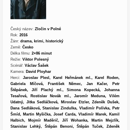
Český název:
Zločin v Polné
Rok:
2016
Žánr:
drama, krimi, historický
Země:
Česko
Délka filmu:
2×86 minut
Režie:
Viktor Polesný
Scénář:
Václav Šašek
Kamera:
David Ployhar
Herci:
Jaroslav Plesl, Karel Heřmánek ml., Karel Roden,
Gabriela Míčová, František Němec, Jan Kačer, Petr
Štěpánek, Jiří Plachý ml., Simona Kopecká, Johanna
Tesařová, Rostislav Novák ml., Jaromír Meduna, Vilém
Udatný, Jitka Sedláčková, Miroslav Etzler, Zdeněk Dušek,
Dana Sedláková, Stanislav Zindulka, Vladimír Polívka, Petr
Šmíd, Martin Myšička, Josef Carda, Vladimír Marek, Kamil
Halbich, Mojmír Maděrič, Jiří Wohanka, Martin Mejzlík,
Stanislav Lehký, Štěpán Benoni, Štěpán Tuček, Zdeněk