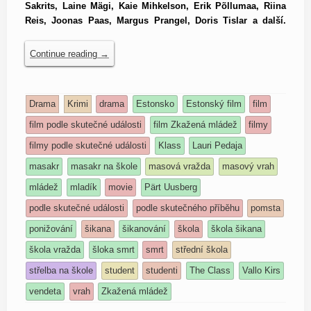
Sakrits, Laine Mägi, Kaie Mihkelson, Erik Põllumaa, Riina
Reis, Joonas Paas, Margus Prangel, Doris Tislar a další.
Continue reading
→
Drama
Krimi
drama
Estonsko
Estonský film
film
film podle skutečné události
film Zkažená mládež
filmy
filmy podle skutečné události
Klass
Lauri Pedaja
masakr
masakr na škole
masová vražda
masový vrah
mládež
mladík
movie
Pärt Uusberg
podle skutečné události
podle skutečného příběhu
pomsta
ponižování
šikana
šikanování
škola
škola šikana
škola vražda
šloka smrt
smrt
střední škola
střelba na škole
student
studenti
The Class
Vallo Kirs
vendeta
vrah
Zkažená mládež