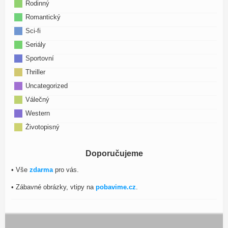
Rodinný
Romantický
Sci-fi
Seriály
Sportovní
Thriller
Uncategorized
Válečný
Western
Životopisný
Doporučujeme
• Vše
zdarma
pro vás.
• Zábavné obrázky, vtipy na
pobavime.cz
.