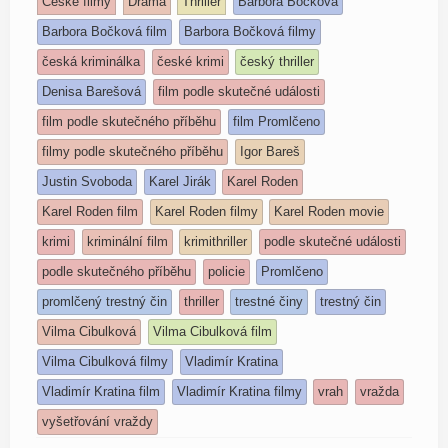
České filmy
Drama
Thriller
Barbora Bočková
Barbora Bočková film
Barbora Bočková filmy
česká kriminálka
české krimi
český thriller
Denisa Barešová
film podle skutečné události
film podle skutečného příběhu
film Promlčeno
filmy podle skutečného příběhu
Igor Bareš
Justin Svoboda
Karel Jirák
Karel Roden
Karel Roden film
Karel Roden filmy
Karel Roden movie
krimi
kriminální film
krimithriller
podle skutečné události
podle skutečného příběhu
policie
Promlčeno
promlčený trestný čin
thriller
trestné činy
trestný čin
Vilma Cibulková
Vilma Cibulková film
Vilma Cibulková filmy
Vladimír Kratina
Vladimír Kratina film
Vladimír Kratina filmy
vrah
vražda
vyšetřování vraždy