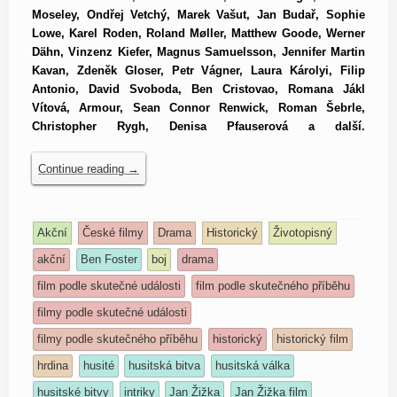
Moseley, Ondřej Vetchý, Marek Vašut, Jan Budař, Sophie
Lowe, Karel Roden, Roland Møller, Matthew Goode, Werner
Dähn, Vinzenz Kiefer, Magnus Samuelsson, Jennifer Martin
Kavan, Zdeněk Gloser, Petr Vágner, Laura Károlyi, Filip
Antonio, David Svoboda, Ben Cristovao, Romana Jákl
Vítová, Armour, Sean Connor Renwick, Roman Šebrle,
Christopher Rygh, Denisa Pfauserová a další.
Continue reading
→
Akční
České filmy
Drama
Historický
Životopisný
akční
Ben Foster
boj
drama
film podle skutečné události
film podle skutečného příběhu
filmy podle skutečné události
filmy podle skutečného příběhu
historický
historický film
hrdina
husité
husitská bitva
husitská válka
husitské bitvy
intriky
Jan Žižka
Jan Žižka film