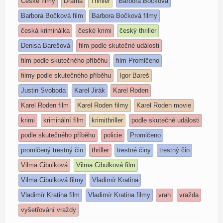
České filmy
Drama
Thriller
Barbora Bočková
Barbora Bočková film
Barbora Bočková filmy
česká kriminálka
české krimi
český thriller
Denisa Barešová
film podle skutečné události
film podle skutečného příběhu
film Promlčeno
filmy podle skutečného příběhu
Igor Bareš
Justin Svoboda
Karel Jirák
Karel Roden
Karel Roden film
Karel Roden filmy
Karel Roden movie
krimi
kriminální film
krimithriller
podle skutečné události
podle skutečného příběhu
policie
Promlčeno
promlčený trestný čin
thriller
trestné činy
trestný čin
Vilma Cibulková
Vilma Cibulková film
Vilma Cibulková filmy
Vladimír Kratina
Vladimír Kratina film
Vladimír Kratina filmy
vrah
vražda
vyšetřování vraždy