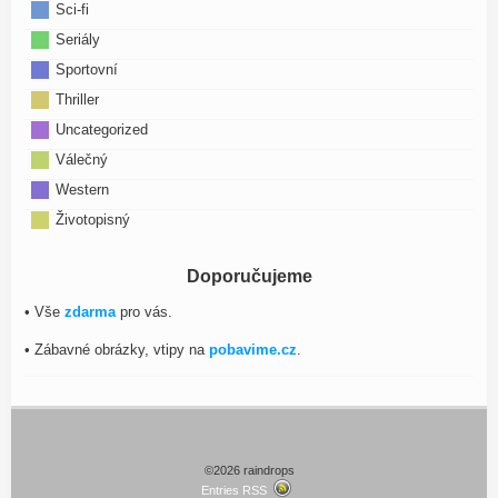
Sci-fi
Seriály
Sportovní
Thriller
Uncategorized
Válečný
Western
Životopisný
Doporučujeme
• Vše
zdarma
pro vás.
• Zábavné obrázky, vtipy na
pobavime.cz
.
©2026 raindrops
Entries RSS