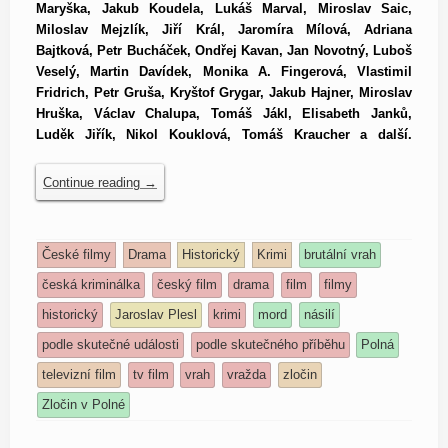
Maryška, Jakub Koudela, Lukáš Marval, Miroslav Saic,
Miloslav Mejzlík, Jiří Král, Jaromíra Mílová, Adriana
Bajtková, Petr Bucháček, Ondřej Kavan, Jan Novotný, Luboš
Veselý, Martin Davídek, Monika A. Fingerová, Vlastimil
Fridrich, Petr Gruša, Kryštof Grygar, Jakub Hajner, Miroslav
Hruška, Václav Chalupa, Tomáš Jákl, Elisabeth Janků,
Luděk Jiřík, Nikol Kouklová, Tomáš Kraucher a další.
Continue reading
→
České filmy
Drama
Historický
Krimi
brutální vrah
česká kriminálka
český film
drama
film
filmy
historický
Jaroslav Plesl
krimi
mord
násilí
podle skutečné události
podle skutečného příběhu
Polná
televizní film
tv film
vrah
vražda
zločin
Zločin v Polné