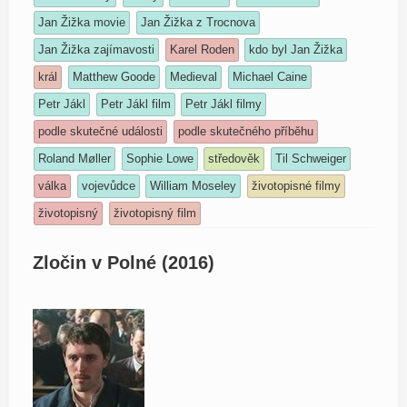
Jan Žižka movie
Jan Žižka z Trocnova
Jan Žižka zajímavosti
Karel Roden
kdo byl Jan Žižka
král
Matthew Goode
Medieval
Michael Caine
Petr Jákl
Petr Jákl film
Petr Jákl filmy
podle skutečné události
podle skutečného příběhu
Roland Møller
Sophie Lowe
středověk
Til Schweiger
válka
vojevůdce
William Moseley
životopisné filmy
životopisný
životopisný film
Zločin v Polné (2016)