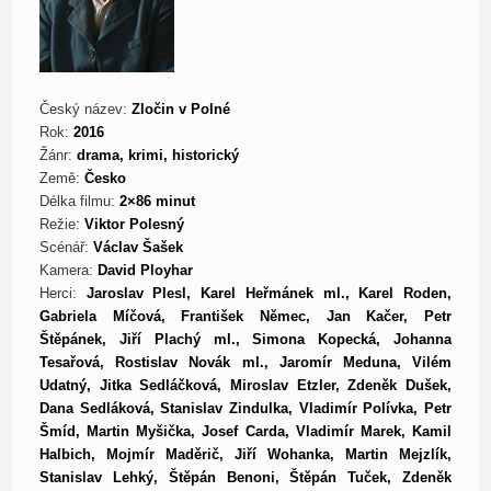
Český název:
Zločin v Polné
Rok:
2016
Žánr:
drama, krimi, historický
Země:
Česko
Délka filmu:
2×86 minut
Režie:
Viktor Polesný
Scénář:
Václav Šašek
Kamera:
David Ployhar
Herci:
Jaroslav Plesl, Karel Heřmánek ml., Karel Roden,
Gabriela Míčová, František Němec, Jan Kačer, Petr
Štěpánek, Jiří Plachý ml., Simona Kopecká, Johanna
Tesařová, Rostislav Novák ml., Jaromír Meduna, Vilém
Udatný, Jitka Sedláčková, Miroslav Etzler, Zdeněk Dušek,
Dana Sedláková, Stanislav Zindulka, Vladimír Polívka, Petr
Šmíd, Martin Myšička, Josef Carda, Vladimír Marek, Kamil
Halbich, Mojmír Maděrič, Jiří Wohanka, Martin Mejzlík,
Stanislav Lehký, Štěpán Benoni, Štěpán Tuček, Zdeněk