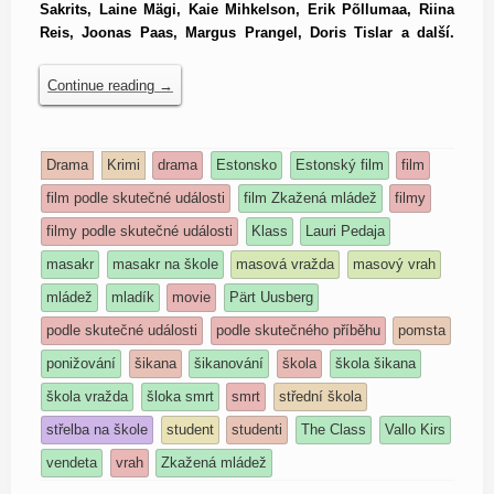
Sakrits, Laine Mägi, Kaie Mihkelson, Erik Põllumaa, Riina
Reis, Joonas Paas, Margus Prangel, Doris Tislar a další.
Continue reading
→
Drama
Krimi
drama
Estonsko
Estonský film
film
film podle skutečné události
film Zkažená mládež
filmy
filmy podle skutečné události
Klass
Lauri Pedaja
masakr
masakr na škole
masová vražda
masový vrah
mládež
mladík
movie
Pärt Uusberg
podle skutečné události
podle skutečného příběhu
pomsta
ponižování
šikana
šikanování
škola
škola šikana
škola vražda
šloka smrt
smrt
střední škola
střelba na škole
student
studenti
The Class
Vallo Kirs
vendeta
vrah
Zkažená mládež