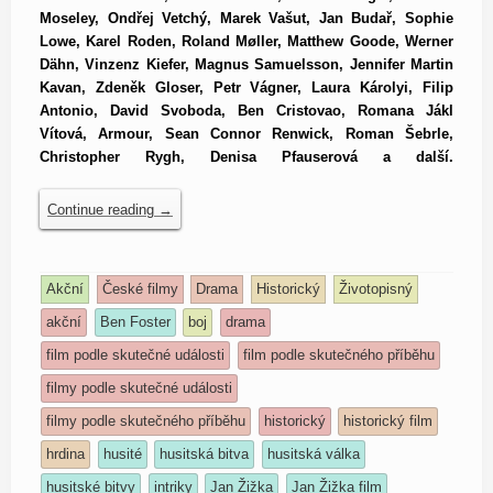
Moseley, Ondřej Vetchý, Marek Vašut, Jan Budař, Sophie
Lowe, Karel Roden, Roland Møller, Matthew Goode, Werner
Dähn, Vinzenz Kiefer, Magnus Samuelsson, Jennifer Martin
Kavan, Zdeněk Gloser, Petr Vágner, Laura Károlyi, Filip
Antonio, David Svoboda, Ben Cristovao, Romana Jákl
Vítová, Armour, Sean Connor Renwick, Roman Šebrle,
Christopher Rygh, Denisa Pfauserová a další.
Continue reading
→
Akční
České filmy
Drama
Historický
Životopisný
akční
Ben Foster
boj
drama
film podle skutečné události
film podle skutečného příběhu
filmy podle skutečné události
filmy podle skutečného příběhu
historický
historický film
hrdina
husité
husitská bitva
husitská válka
husitské bitvy
intriky
Jan Žižka
Jan Žižka film