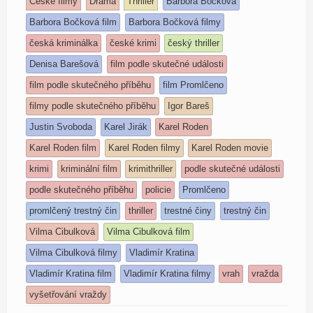
České filmy
Drama
Thriller
Barbora Bočková
Barbora Bočková film
Barbora Bočková filmy
česká kriminálka
české krimi
český thriller
Denisa Barešová
film podle skutečné události
film podle skutečného příběhu
film Promlčeno
filmy podle skutečného příběhu
Igor Bareš
Justin Svoboda
Karel Jirák
Karel Roden
Karel Roden film
Karel Roden filmy
Karel Roden movie
krimi
kriminální film
krimithriller
podle skutečné události
podle skutečného příběhu
policie
Promlčeno
promlčený trestný čin
thriller
trestné činy
trestný čin
Vilma Cibulková
Vilma Cibulková film
Vilma Cibulková filmy
Vladimír Kratina
Vladimír Kratina film
Vladimír Kratina filmy
vrah
vražda
vyšetřování vraždy