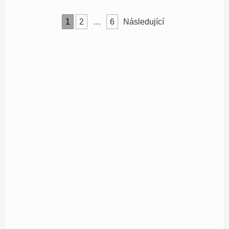
Stránkování
1
2
…
6
Následující
příspěvků