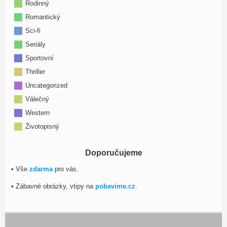
Rodinný
Romantický
Sci-fi
Seriály
Sportovní
Thriller
Uncategorized
Válečný
Western
Životopisný
Doporučujeme
• Vše
zdarma
pro vás.
• Zábavné obrázky, vtipy na
pobavime.cz
.