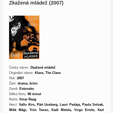
Zkažená mládež (2007)
Český název:
Zkažená mládež
Originální název:
Klass, The Class
Rok:
2007
Žánr:
drama, krimi
Země:
Estonsko
Délka filmu:
98 minut
Režie:
Ilmar Raag
Herci:
Vallo Kirs, Pärt Uusberg, Lauri Pedaja, Paula Solvak,
Mikk Mägi, Triin Tenso, Kadi Metsla, Virgo Ernits, Karl