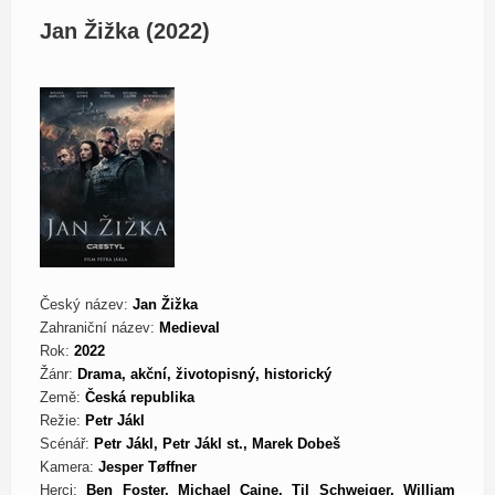
Jan Žižka (2022)
Český název:
Jan Žižka
Zahraniční název:
Medieval
Rok:
2022
Žánr:
Drama, akční, životopisný, historický
Země:
Česká republika
Režie:
Petr Jákl
Scénář:
Petr Jákl, Petr Jákl st., Marek Dobeš
Kamera:
Jesper Tøffner
Herci:
Ben Foster, Michael Caine, Til Schweiger, William