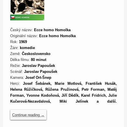
Český název:
Ecce homo Homolka
Originální název:
Ecce homo Homolka
Rok:
1969
Žánr:
komedie
Země:
Československo
Délka filmu:
80 minut
Režie:
Jaroslav Papoušek
Scénář:
Jaroslav Papoušek
Kamera:
Josef Ort-Šnep
Herci:
Josef Šebánek, Marie Motlová, František Husák,
Helena Růžičková, Růžena Pružinová, Petr Forman, Matěj
Forman, Yvonne Kodoňová, Jiří Dědík, Karel Fridrich, Julie
Kučerová-Nezavdalová, Miki Jelínek a další.
Continue reading
→