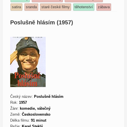
satira
sranda
staré české filmy
těhotenství
zábava
Poslušně hlásím (1957)
Český název:
Poslušně hlásím
Rok:
1957
Žánr:
komedie, válečný
Země:
Československo
Délka filmu:
91 minut
Režie:
Karel Steklý