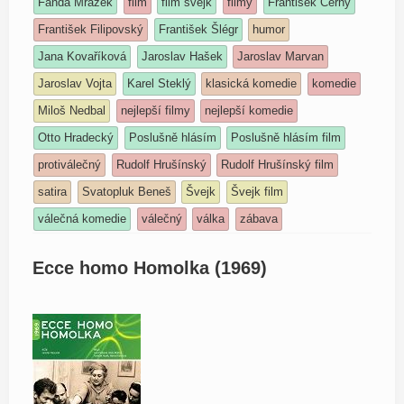
Fanda Mrázek
film
film švejk
filmy
František Černý
František Filipovský
František Šlégr
humor
Jana Kovaříková
Jaroslav Hašek
Jaroslav Marvan
Jaroslav Vojta
Karel Steklý
klasická komedie
komedie
Miloš Nedbal
nejlepší filmy
nejlepší komedie
Otto Hradecký
Poslušně hlásím
Poslušně hlásím film
protiválečný
Rudolf Hrušínský
Rudolf Hrušínský film
satira
Svatopluk Beneš
Švejk
Švejk film
válečná komedie
válečný
válka
zábava
Ecce homo Homolka (1969)