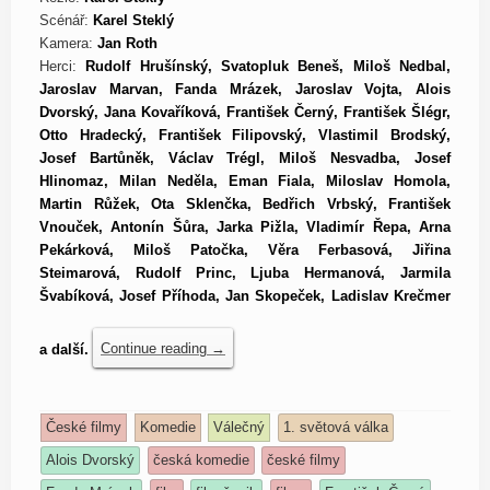
Scénář:
Karel Steklý
Kamera:
Jan Roth
Herci:
Rudolf Hrušínský, Svatopluk Beneš, Miloš Nedbal,
Jaroslav Marvan, Fanda Mrázek, Jaroslav Vojta, Alois
Dvorský, Jana Kovaříková, František Černý, František Šlégr,
Otto Hradecký, František Filipovský, Vlastimil Brodský,
Josef Bartůněk, Václav Trégl, Miloš Nesvadba, Josef
Hlinomaz, Milan Neděla, Eman Fiala, Miloslav Homola,
Martin Růžek, Ota Sklenčka, Bedřich Vrbský, František
Vnouček, Antonín Šůra, Jarka Pižla, Vladimír Řepa, Arna
Pekárková, Miloš Patočka, Věra Ferbasová, Jiřina
Steimarová, Rudolf Princ, Ljuba Hermanová, Jarmila
Švabíková, Josef Příhoda, Jan Skopeček, Ladislav Krečmer
a další.
Continue reading
→
České filmy
Komedie
Válečný
1. světová válka
Alois Dvorský
česká komedie
české filmy