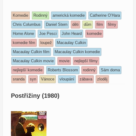
Komedie
Rodinný
americká komedie
Catherine O’Hara
Chris Columbus
Daniel Stern
děti
dům
film
filmy
Home Alone
Joe Pesci
John Heard
komedie
komedie film
loupež
Macaulay Culkin
Macaulay Culkin film
Macaulay Culkin komedie
Macaulay Culkin movie
movie
nejlepší filmy
nejlepší komedie
Roberts Blossom
rodinný
Sám doma
sranda
syn
Vánoce
vloupání
zábava
zloděj
Postřižiny (1980)