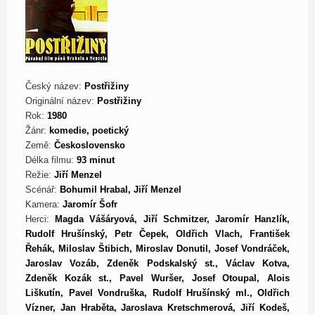
Český název:
Postřižiny
Originální název:
Postřižiny
Rok:
1980
Žánr:
komedie, poetický
Země:
Československo
Délka filmu:
93 minut
Režie:
Jiří Menzel
Scénář:
Bohumil Hrabal, Jiří Menzel
Kamera:
Jaromír Šofr
Herci:
Magda Vášáryová, Jiří Schmitzer, Jaromír Hanzlík,
Rudolf Hrušínský, Petr Čepek, Oldřich Vlach, František
Řehák, Miloslav Štibich, Miroslav Donutil, Josef Vondráček,
Jaroslav Vozáb, Zdeněk Podskalský st., Václav Kotva,
Zdeněk Kozák st., Pavel Wuršer, Josef Otoupal, Alois
Liškutín, Pavel Vondruška, Rudolf Hrušínský ml., Oldřich
Vízner, Jan Hraběta, Jaroslava Kretschmerová, Jiří Kodeš,