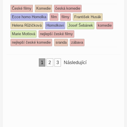
České filmy
Komedie
česká komedie
Ecce homo Homolka
film
filmy
František Husák
Helena Růžičková
Homolkovi
Josef Šebánek
komedie
Marie Motlová
nejlepší české filmy
nejlepší české komedie
sranda
zábava
Stránkování
1
2
3
Následující
příspěvků