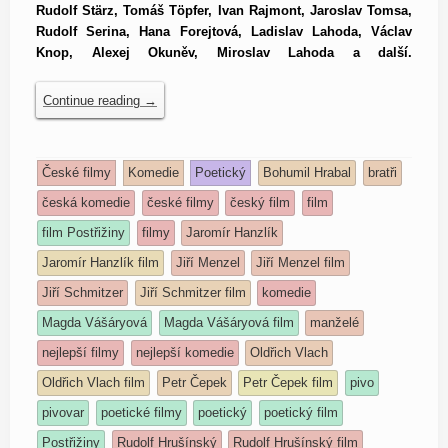
Rudolf Stärz, Tomáš Töpfer, Ivan Rajmont, Jaroslav Tomsa,
Rudolf Serina, Hana Forejtová, Ladislav Lahoda, Václav
Knop, Alexej Okuněv, Miroslav Lahoda a další.
Continue reading
→
České filmy
Komedie
Poetický
Bohumil Hrabal
bratři
česká komedie
české filmy
český film
film
film Postřižiny
filmy
Jaromír Hanzlík
Jaromír Hanzlík film
Jiří Menzel
Jiří Menzel film
Jiří Schmitzer
Jiří Schmitzer film
komedie
Magda Vášáryová
Magda Vášáryová film
manželé
nejlepší filmy
nejlepší komedie
Oldřich Vlach
Oldřich Vlach film
Petr Čepek
Petr Čepek film
pivo
pivovar
poetické filmy
poetický
poetický film
Postřižiny
Rudolf Hrušínský
Rudolf Hrušínský film