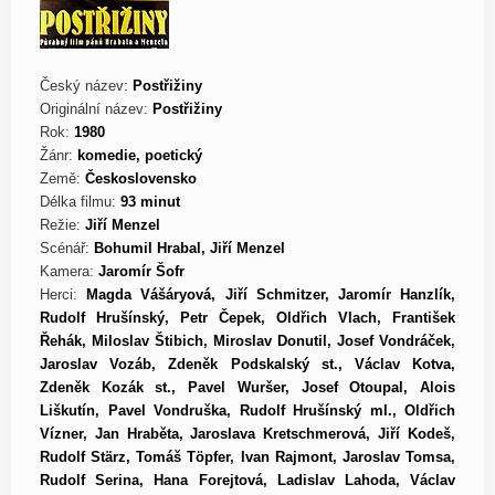
Český název:
Postřižiny
Originální název:
Postřižiny
Rok:
1980
Žánr:
komedie, poetický
Země:
Československo
Délka filmu:
93 minut
Režie:
Jiří Menzel
Scénář:
Bohumil Hrabal, Jiří Menzel
Kamera:
Jaromír Šofr
Herci:
Magda Vášáryová, Jiří Schmitzer, Jaromír Hanzlík,
Rudolf Hrušínský, Petr Čepek, Oldřich Vlach, František
Řehák, Miloslav Štibich, Miroslav Donutil, Josef Vondráček,
Jaroslav Vozáb, Zdeněk Podskalský st., Václav Kotva,
Zdeněk Kozák st., Pavel Wuršer, Josef Otoupal, Alois
Liškutín, Pavel Vondruška, Rudolf Hrušínský ml., Oldřich
Vízner, Jan Hraběta, Jaroslava Kretschmerová, Jiří Kodeš,
Rudolf Stärz, Tomáš Töpfer, Ivan Rajmont, Jaroslav Tomsa,
Rudolf Serina, Hana Forejtová, Ladislav Lahoda, Václav