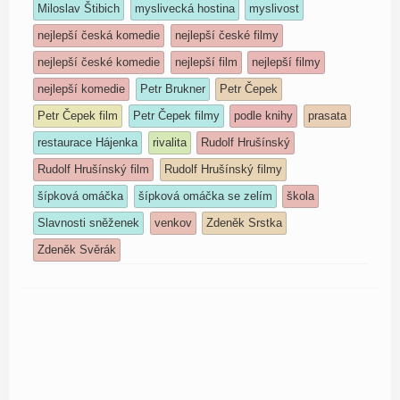
Miloslav Štibich
myslivecká hostina
myslivost
nejlepší česká komedie
nejlepší české filmy
nejlepší české komedie
nejlepší film
nejlepší filmy
nejlepší komedie
Petr Brukner
Petr Čepek
Petr Čepek film
Petr Čepek filmy
podle knihy
prasata
restaurace Hájenka
rivalita
Rudolf Hrušínský
Rudolf Hrušínský film
Rudolf Hrušínský filmy
šípková omáčka
šípková omáčka se zelím
škola
Slavnosti sněženek
venkov
Zdeněk Srstka
Zdeněk Svěrák