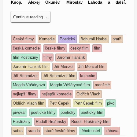
Knop, Alexej Okuněv, Miroslav Lahoda a další.
Continue reading
→
České filmy
Komedie
Poetický
Bohumil Hrabal
bratři
česká komedie
české filmy
český film
film
film Postřižiny
filmy
Jaromír Hanzlík
Jaromír Hanzlík film
Jiří Menzel
Jiří Menzel film
Jiří Schmitzer
Jiří Schmitzer film
komedie
Magda Vášáryová
Magda Vášáryová film
manželé
nejlepší filmy
nejlepší komedie
Oldřich Vlach
Oldřich Vlach film
Petr Čepek
Petr Čepek film
pivo
pivovar
poetické filmy
poetický
poetický film
Postřižiny
Rudolf Hrušínský
Rudolf Hrušínský film
satira
sranda
staré české filmy
těhotenství
zábava