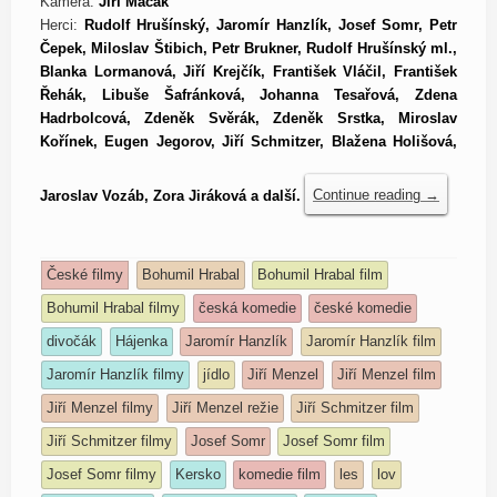
Kamera:
Jiří Macák
Herci:
Rudolf Hrušínský, Jaromír Hanzlík, Josef Somr, Petr
Čepek, Miloslav Štibich, Petr Brukner, Rudolf Hrušínský ml.,
Blanka Lormanová, Jiří Krejčík, František Vláčil, František
Řehák, Libuše Šafránková, Johanna Tesařová, Zdena
Hadrbolcová, Zdeněk Svěrák, Zdeněk Srstka, Miroslav
Kořínek, Eugen Jegorov, Jiří Schmitzer, Blažena Holišová,
Jaroslav Vozáb, Zora Jiráková a další.
Continue reading
→
České filmy
Bohumil Hrabal
Bohumil Hrabal film
Bohumil Hrabal filmy
česká komedie
české komedie
divočák
Hájenka
Jaromír Hanzlík
Jaromír Hanzlík film
Jaromír Hanzlík filmy
jídlo
Jiří Menzel
Jiří Menzel film
Jiří Menzel filmy
Jiří Menzel režie
Jiří Schmitzer film
Jiří Schmitzer filmy
Josef Somr
Josef Somr film
Josef Somr filmy
Kersko
komedie film
les
lov