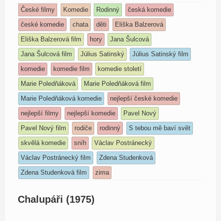
České filmy
Komedie
Rodinný
česká komedie
české komedie
chata
děti
Eliška Balzerová
Eliška Balzerová film
hory
Jana Šulcová
Jana Šulcová film
Július Satinský
Július Satinský film
komedie
komedie film
komedie století
Marie Poledňáková
Marie Poledňáková film
Marie Poledňáková komedie
nejlepší české komedie
nejlepší filmy
nejlepší komedie
Pavel Nový
Pavel Nový film
rodiče
rodinný
S tebou mě baví svět
skvělá komedie
sníh
Václav Postránecký
Václav Postránecký film
Zdena Studenková
Zdena Studenková film
zima
Chalupáři (1975)