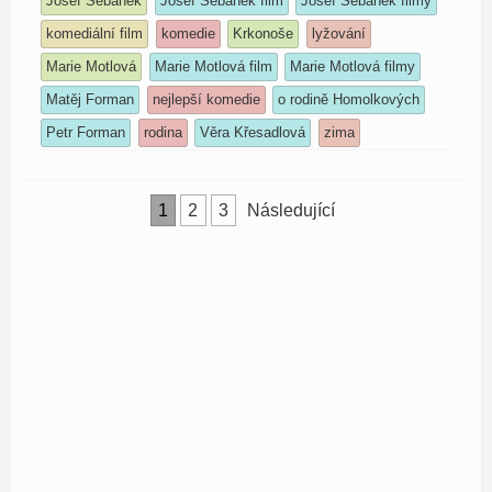
Josef Šebánek
Josef Šebánek film
Josef Šebánek filmy
komediální film
komedie
Krkonoše
lyžování
Marie Motlová
Marie Motlová film
Marie Motlová filmy
Matěj Forman
nejlepší komedie
o rodině Homolkových
Petr Forman
rodina
Věra Křesadlová
zima
Stránkování
1
2
3
Následující
příspěvků