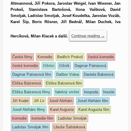
Altmannová, Jiří Pokora, Jaroslav Weigel, Ivan Wiesner, Jan
Prokeš, Stanislava Bartošová, Ilona Vaňková, David
Smoljak, Ladislav Smoljak, Josef Koudelka, Jaroslav Vozáb,
Karel Šíp, Boris Rösner, Jiří Bednář, Milan Duchek, Iva
Hercíková, Milan Klacek a další.
Continue reading
→
České filmy
Komedie
Bedřich Prokoš
česká komedie
české komedie
číšníci
číšník
Dagmar Patrasová
Dagmar Patrasová film
Dalibor Vrána
Daniela Bakerová
Eliška Balzerová
Eliška Balzerová film
Eliška Balzerová filmy
falešný vrchní
hospoda
housle
Jiří Kodet
Jiří Lír
Josef Abrhám
Josef Abrhám film
Josef Abrhám filmy
Karel Augusta
Karel Augusta film
komedie
komedie film
Ladislav Smoljak
Ladislav Smoljak film
Libuše Šafránková