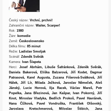
Český název:
Vrchní, prchni!
Zahraniční název:
Waiter, Scarper!
Rok:
1980
Žánr:
komedie
Země:
Československo
Délka filmu:
85 minut
Režie:
Ladislav Smoljak
Scénář:
Zdeněk Svěrák
Kamera:
Ivan Šlapeta
Herci:
Josef Abrhám, Libuše Šafránková, Zdeněk Svěrák,
Daniela Bakerová, Eliška Balzerová, Jiří Kodet, Dagmar
Patrasová, Karel Augusta, Zuzana Fišerová-Svátková, Jiří
Hálek, Jiří Lír, Milada Ježková, Jaroslav Němeček, Aleš
Jánský, Lucie Horová, Ilja Racek, Václav Mareš, Petr
Popelka, Jana Březinová, Jan Kašpar, Ivan Pokorný, Jiří
Knot, Miroslav Vladyka, Bedřich Prokoš, Pavel Havránek,
Hana Čížková, Pavel Vondruška, František Olšovský,
Jaroslava Kretschmerová, Miloslav Štibich, Jana