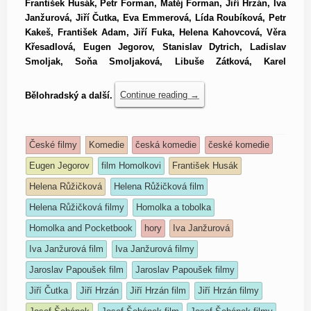
František Husák, Petr Forman, Matěj Forman, Jiří Hrzán, Iva
Janžurová, Jiří Čutka, Eva Emmerová, Lída Roubíková, Petr
Kakeš, František Adam, Jiří Fuka, Helena Kahovcová, Věra
Křesadlová, Eugen Jegorov, Stanislav Dytrich, Ladislav
Smoljak, Soňa Smoljaková, Libuše Zátková, Karel
Bělohradský a další.
Continue reading
→
České filmy
Komedie
česká komedie
české komedie
Eugen Jegorov
film Homolkovi
František Husák
Helena Růžičková
Helena Růžičková film
Helena Růžičková filmy
Homolka a tobolka
Homolka and Pocketbook
hory
Iva Janžurová
Iva Janžurová film
Iva Janžurová filmy
Jaroslav Papoušek film
Jaroslav Papoušek filmy
Jiří Čutka
Jiří Hrzán
Jiří Hrzán film
Jiří Hrzán filmy