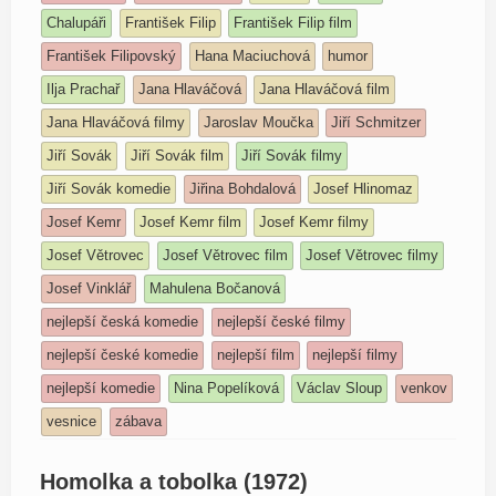
Chalupáři
František Filip
František Filip film
František Filipovský
Hana Maciuchová
humor
Ilja Prachař
Jana Hlaváčová
Jana Hlaváčová film
Jana Hlaváčová filmy
Jaroslav Moučka
Jiří Schmitzer
Jiří Sovák
Jiří Sovák film
Jiří Sovák filmy
Jiří Sovák komedie
Jiřina Bohdalová
Josef Hlinomaz
Josef Kemr
Josef Kemr film
Josef Kemr filmy
Josef Větrovec
Josef Větrovec film
Josef Větrovec filmy
Josef Vinklář
Mahulena Bočanová
nejlepší česká komedie
nejlepší české filmy
nejlepší české komedie
nejlepší film
nejlepší filmy
nejlepší komedie
Nina Popelíková
Václav Sloup
venkov
vesnice
zábava
Homolka a tobolka (1972)