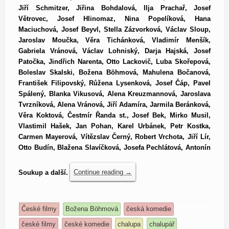
Jiří Schmitzer, Jiřina Bohdalová, Ilja Prachař, Josef
Větrovec, Josef Hlinomaz, Nina Popelíková, Hana
Maciuchová, Josef Beyvl, Stella Zázvorková, Václav Sloup,
Jaroslav Moučka, Věra Tichánková, Vladimír Menšík,
Gabriela Vránová, Václav Lohniský, Darja Hajská, Josef
Patočka, Jindřich Narenta, Otto Lackovič, Luba Skořepová,
Boleslav Skalski, Božena Böhmová, Mahulena Bočanová,
František Filipovský, Růžena Lysenková, Josef Čáp, Pavel
Spálený, Blanka Vikusová, Alena Kreuzmannová, Jaroslava
Tvrzníková, Alena Vránová, Jiří Adamíra, Jarmila Beránková,
Věra Koktová, Čestmír Řanda st., Josef Bek, Mirko Musil,
Vlastimil Hašek, Jan Pohan, Karel Urbánek, Petr Kostka,
Carmen Mayerová, Vítězslav Černý, Robert Vrchota, Jiří Lír,
Otto Budín, Blažena Slavíčková, Josefa Pechlátová, Antonín
Soukup a další.
Continue reading
→
České filmy
Božena Böhmová
česká komedie
české filmy
české komedie
chalupa
chalupář