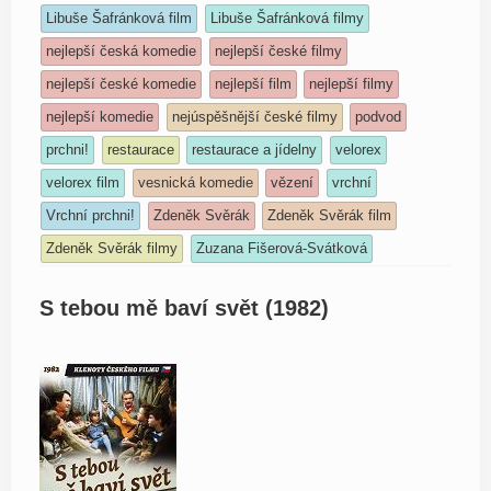
Libuše Šafránková film
Libuše Šafránková filmy
nejlepší česká komedie
nejlepší české filmy
nejlepší české komedie
nejlepší film
nejlepší filmy
nejlepší komedie
nejúspěšnější české filmy
podvod
prchni!
restaurace
restaurace a jídelny
velorex
velorex film
vesnická komedie
vězení
vrchní
Vrchní prchni!
Zdeněk Svěrák
Zdeněk Svěrák film
Zdeněk Svěrák filmy
Zuzana Fišerová-Svátková
S tebou mě baví svět (1982)