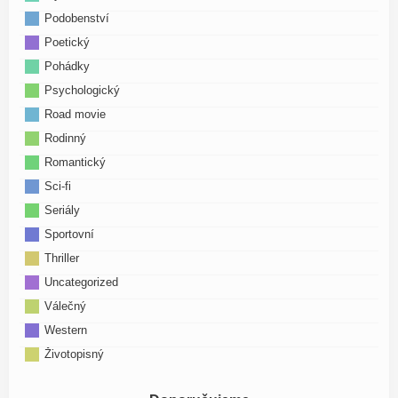
Podobenství
Poetický
Pohádky
Psychologický
Road movie
Rodinný
Romantický
Sci-fi
Seriály
Sportovní
Thriller
Uncategorized
Válečný
Western
Životopisný