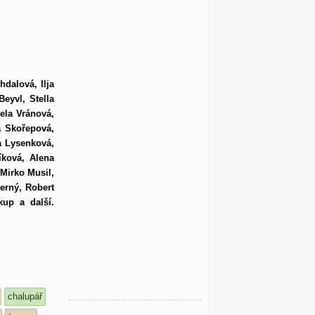
hdalová, Ilja
eyvl, Stella
ela Vránová,
a Skořepová,
a Lysenková,
íková, Alena
 Mirko Musil,
erný, Robert
kup a další.
chalupář