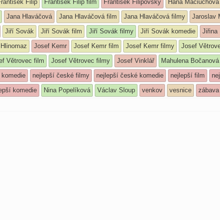
rantišek Filip
František Filip film
František Filipovský
Hana Maciuchová
Jana Hlaváčová
Jana Hlaváčová film
Jana Hlaváčová filmy
Jaroslav
Jiří Sovák
Jiří Sovák film
Jiří Sovák filmy
Jiří Sovák komedie
Jiřina
 Hlinomaz
Josef Kemr
Josef Kemr film
Josef Kemr filmy
Josef Větrov
ef Větrovec film
Josef Větrovec filmy
Josef Vinklář
Mahulena Bočanová
á komedie
nejlepší české filmy
nejlepší české komedie
nejlepší film
nej
lepší komedie
Nina Popelíková
Václav Sloup
venkov
vesnice
zábava