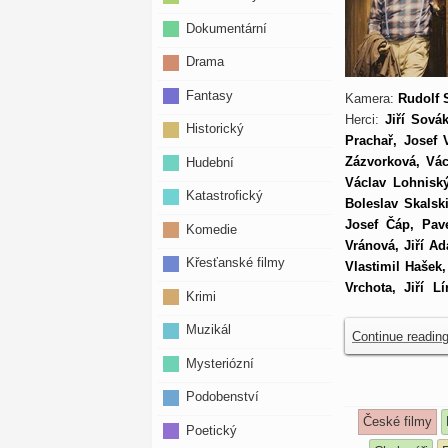
Dokumentární
Drama
Fantasy
Kamera:
Rudolf 
Herci:
Jiří Sová
Historický
Prachař, Josef 
Zázvorková, Vác
Hudební
Václav Lohniský
Katastrofický
Boleslav Skalsk
Josef Čáp, Pav
Komedie
Vránová, Jiří Ad
Křesťanské filmy
Vlastimil Hašek
Vrchota, Jiří L
Krimi
Muzikál
Continue readin
Mysteriózní
Podobenství
České filmy
Poetický