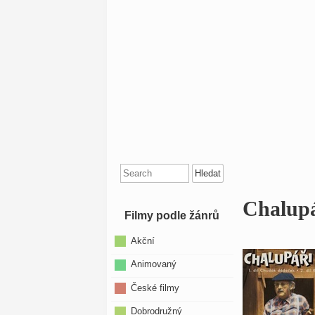
Search
for:
Chalupá
Filmy podle žánrů
Akční
Animovaný
České filmy
Dobrodružný