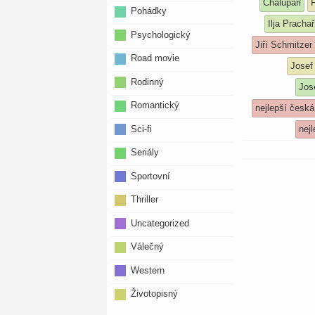
Chalupáři
F
Pohádky
Ilja Prachař
Psychologický
Jiří Schmitzer
Road movie
Josef
Rodinný
Jos
Romantický
nejlepší česk
Sci-fi
nej
Seriály
Sportovní
Thriller
Uncategorized
Válečný
Western
Životopisný