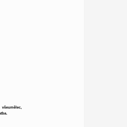
 všeumělec,
tba.