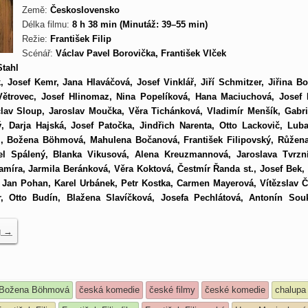
Země:
Československo
Délka filmu:
8 h 38 min (Minutáž: 39–55 min)
Režie:
František Filip
Scénář:
Václav Pavel Borovička, František Vlček
Stahl
k, Josef Kemr, Jana Hlaváčová, Josef Vinklář, Jiří Schmitzer, Jiřina Bo
Větrovec, Josef Hlinomaz, Nina Popelíková, Hana Maciuchová, Josef B
lav Sloup, Jaroslav Moučka, Věra Tichánková, Vladimír Menšík, Gabri
, Darja Hajská, Josef Patočka, Jindřich Narenta, Otto Lackovič, Lub
i, Božena Böhmová, Mahulena Bočanová, František Filipovský, Růžen
el Spálený, Blanka Vikusová, Alena Kreuzmannová, Jaroslava Tvrzn
amíra, Jarmila Beránková, Věra Koktová, Čestmír Řanda st., Josef Bek,
, Jan Pohan, Karel Urbánek, Petr Kostka, Carmen Mayerová, Vítězslav Č
ír, Otto Budín, Blažena Slavíčková, Josefa Pechlátová, Antonín Sou
g
→
Božena Böhmová
česká komedie
české filmy
české komedie
chalupa