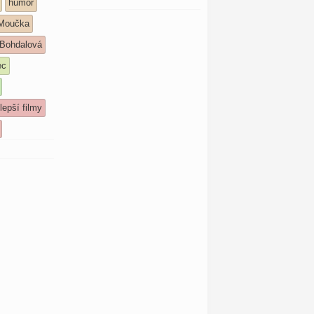
humor
 Moučka
 Bohdalová
ec
lepší filmy