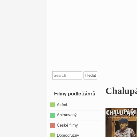
Search
for:
Chalupá
Filmy podle žánrů
Akční
Animovaný
České filmy
Dobrodružný