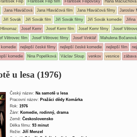
rantišek Filip
František Filip film
František Filipovský
Hana Maciuchová
Jana Hlaváčová
Jana Hlaváčová film
Jana Hlaváčová filmy
Jaroslav
Jiří Sovák
Jiří Sovák film
Jiří Sovák filmy
Jiří Sovák komedie
Jiřina
 Hlinomaz
Josef Kemr
Josef Kemr film
Josef Kemr filmy
Josef Větrov
ef Větrovec film
Josef Větrovec filmy
Josef Vinklář
Mahulena Bočanová
á komedie
nejlepší české filmy
nejlepší české komedie
nejlepší film
nej
lepší komedie
Nina Popelíková
Václav Sloup
venkov
vesnice
zábava
tě u lesa (1976)
Český název:
Na samotě u lesa
Pracovní název:
Pražáci dědy Komárka
Rok:
1976
Žánr:
Komedie, rodinný, drama
Země:
Československo
Délka filmu:
93 minut
Režie:
Jiří Menzel