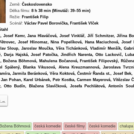
Země:
Československo
Délka filmu:
8 h 38 min (Minutáž: 39–55 min)
Režie:
František Filip
Scénář:
Václav Pavel Borovička, František Vlček
Stahl
k, Josef Kemr, Jana Hlaváčová, Josef Vinklář, Jiří Schmitzer, Jiřina Bo
Větrovec, Josef Hlinomaz, Nina Popelíková, Hana Maciuchová, Josef B
lav Sloup, Jaroslav Moučka, Věra Tichánková, Vladimír Menšík, Gabri
, Darja Hajská, Josef Patočka, Jindřich Narenta, Otto Lackovič, Lub
i, Božena Böhmová, Mahulena Bočanová, František Filipovský, Růžen
el Spálený, Blanka Vikusová, Alena Kreuzmannová, Jaroslava Tvrzn
amíra, Jarmila Beránková, Věra Koktová, Čestmír Řanda st., Josef Bek,
, Jan Pohan, Karel Urbánek, Petr Kostka, Carmen Mayerová, Vítězslav Č
ír, Otto Budín, Blažena Slavíčková, Josefa Pechlátová, Antonín Sou
g
→
Božena Böhmová
česká komedie
české filmy
české komedie
chalupa