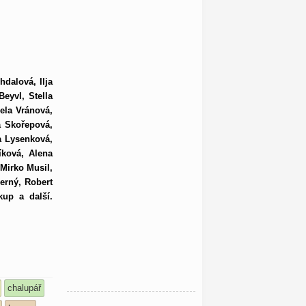
hdalová, Ilja
eyvl, Stella
ela Vránová,
a Skořepová,
a Lysenková,
íková, Alena
 Mirko Musil,
erný, Robert
kup a další.
chalupář