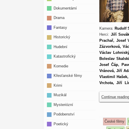
Dokumentární
Drama
Fantasy
Kamera:
Rudolf 
Herci:
Jiří Sová
Historický
Prachař, Josef 
Zázvorková, Vác
Hudební
Václav Lohniský
Katastrofický
Boleslav Skalsk
Josef Čáp, Pav
Komedie
Vránová, Jiří Ad
Křesťanské filmy
Vlastimil Hašek
Vrchota, Jiří L
Krimi
Muzikál
Continue readin
Mysteriózní
Podobenství
České filmy
Poetický