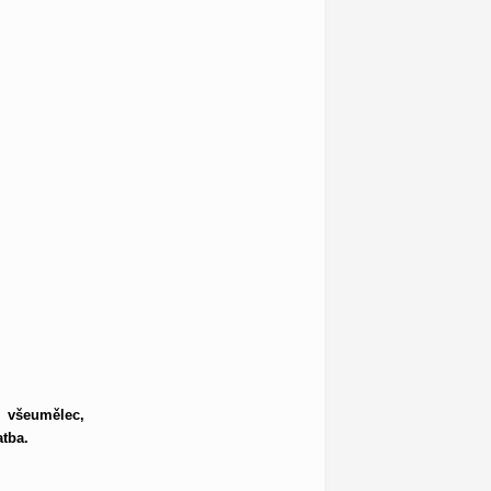
 všeumělec,
tba.