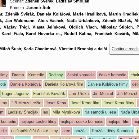
Scénář:
Zdeněk Svěrák, Ladislav Smoljak
Kamera:
Jaromír Šofr
r, Zdeněk Svěrák, Daniela Kolářová, Marie Hradilková, Martin Hradilek,
k, Jan Waldmann, Alois Vachek, Naďa Urbánková, Zdeněk Blažek, Alo
, Václav Trégl, Vlasta Jelínková, Oldřich Vlach, Miloslav Štibich, P
 Karel Fiala, Karel Hovorka st., Rudolf Kalina, František Kovářík, Míl
iloš Šustr, Karla Chadimová, Vlastimil Brodský a další.
Continue read
filmy
Drama
Komedie
Rodinný
česká komedie
české komedie
chal
otě
Daniela Kolářová
Daniela Kolářová film
Daniela Kolářová filmy
děti
Eugen Jegorov
František Kovářík
Jan Tříska
Jiří Menzel
Jiří Menzel 
filmy
Jiří Menzel režie
Josef Kemr
Josef Kemr film
Josef Kemr filmy
lm
Ladislav Smoljak
les
Míla Myslíková
Na samotě u lesa
Naďa Urb
á komedie
nejlepší české filmy
nejlepší české komedie
nejlepší film
nej
edie
nejúspěšnější české filmy
otec
pražáci
Pražáci dědy Komárka