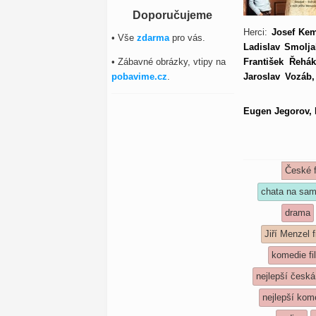
Doporučujeme
Herci:
Josef Kem
• Vše
zdarma
pro vás.
Ladislav Smolja
• Zábavné obrázky, vtipy na
František Řehák
pobavime.cz
.
Jaroslav Vozáb,
Eugen Jegorov, M
České 
chata na sam
drama
Jiří Menzel 
komedie fi
nejlepší česk
nejlepší kom