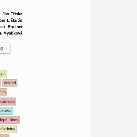
 Jan Tříska,
is Liškutín,
etr Brukner,
a Myslíková,
ing
→
upa
doktoři
film
komedie
ánková
lepší filmy
prázdniny