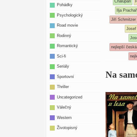
Chalupáři
F
Pohádky
Ilja Prachař
Psychologický
Jiří Schmitzer
Road movie
Josef
Rodinný
Jos
Romantický
nejlepší česk
Sci-fi
nej
Seriály
Na samo
Sportovní
Thriller
Uncategorized
Válečný
Western
Životopisný