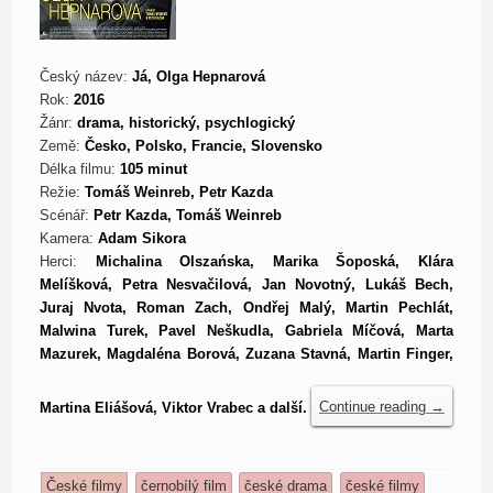
Český název:
Já, Olga Hepnarová
Rok:
2016
Žánr:
drama, historický, psychlogický
Země:
Česko, Polsko, Francie, Slovensko
Délka filmu:
105 minut
Režie:
Tomáš Weinreb, Petr Kazda
Scénář:
Petr Kazda, Tomáš Weinreb
Kamera:
Adam Sikora
Herci:
Michalina Olszańska, Marika Šoposká, Klára
Melíšková, Petra Nesvačilová, Jan Novotný, Lukáš Bech,
Juraj Nvota, Roman Zach, Ondřej Malý, Martin Pechlát,
Malwina Turek, Pavel Neškudla, Gabriela Míčová, Marta
Mazurek, Magdaléna Borová, Zuzana Stavná, Martin Finger,
Martina Eliášová, Viktor Vrabec a další.
Continue reading
→
České filmy
černobílý film
české drama
české filmy