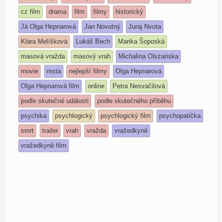
cz film
drama
film
filmy
historický
Já Olga Hepnarová
Jan Novotný
Juraj Nvota
Klára Melíšková
Lukáš Bech
Marika Šoposká
masová vražda
masový vrah
Michalina Olszańska
movie
msta
nejlepší filmy
Olga Hepnarová
Olga Hepnarová film
online
Petra Nesvačilová
podle skutečné události
podle skutečného příběhu
psychika
psychlogický
psychlogický film
psychopatička
smrt
trailer
vrah
vražda
vražedkyně
vražedkyně film